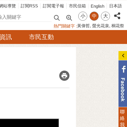
網站導覽
訂閱RSS
訂閱電子報
市民信箱
日本語
English
小
中
大
尋
黃偉哲
螢光花泉
桐花祭
熱門關鍵字
資訊
市民互動
_
聯
絡
我