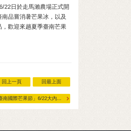
/22日於走馬瀨農場正式開
臺南品嘗消暑芒果冰，以及
品，歡迎來趟夏季臺南芒果
回上一頁
回最上面
臺南國際芒果節」6/22大內...