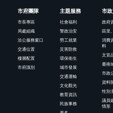
關閉
市府團隊
主題服務
市政
市長專區
社會福利
政府
局處組織
警政治安
區里
洽公服務窗口
勞工就業
消費
料
交通位置
災害防救
文宣
樓層配置
環保衛生
臺南
市府識別
城市發展
市政
交通運輸
資料
文化觀光
性別
教育資訊
議員
民族事務
情形
更多...