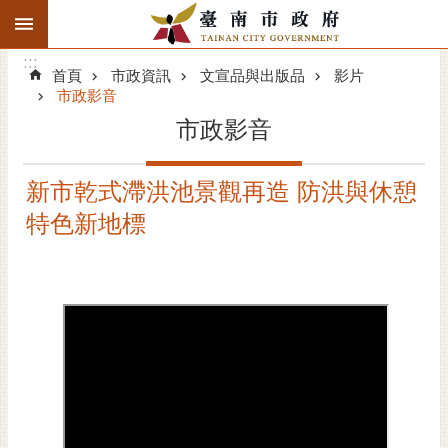
:::
搜
:::
跳到主要內容區塊
尋
:::
進
首頁
市政資訊
文宣品與出版品
影片
階
市政影音
搜
市政影音
尋
精彩府城
新市乾式滯洪池景觀再造 防洪與休憩
特色新地標
市府動態
市府團隊
主題服務
市政資訊
市民互動