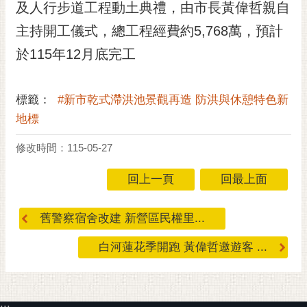
及人行步道工程動土典禮，由市長黃偉哲親自
RSS
主持開工儀式，總工程經費約5,768萬，預計
訂
於115年12月底完工
閱
電
子
標籤：
#新市乾式滯洪池景觀再造 防洪與休憩特色新
報
地標
市
民
修改時間：115-05-27
信
箱
回上一頁
回最上面
English
舊警察宿舍改建 新營區民權里...
日
本
白河蓮花季開跑 黃偉哲邀遊客 ...
語
隱