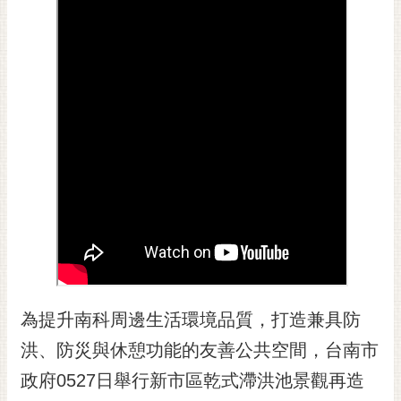
黃
偉
哲
螢
光
花
泉
桐
花
祭
網
站
為提升南科周邊生活環境品質，打造兼具防
導
覽
洪、防災與休憩功能的友善公共空間，台南市
訂
政府0527日舉行新市區乾式滯洪池景觀再造
閱