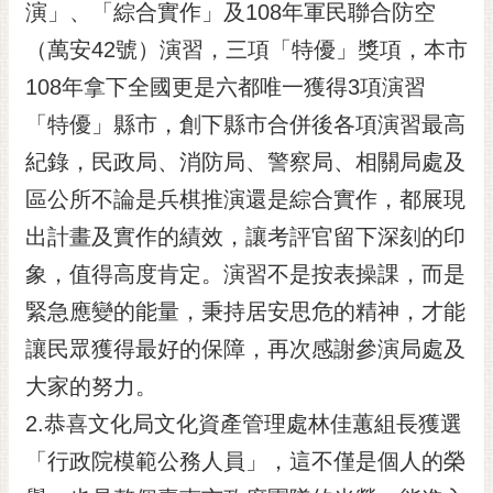
演」、「綜合實作」及108年軍民聯合防空
RSS
（萬安42號）演習，三項「特優」獎項，本市
訂
108年拿下全國更是六都唯一獲得3項演習
閱
電
「特優」縣市，創下縣市合併後各項演習最高
子
紀錄，民政局、消防局、警察局、相關局處及
報
區公所不論是兵棋推演還是綜合實作，都展現
市
民
出計畫及實作的績效，讓考評官留下深刻的印
信
象，值得高度肯定。演習不是按表操課，而是
箱
緊急應變的能量，秉持居安思危的精神，才能
English
讓民眾獲得最好的保障，再次感謝參演局處及
日
大家的努力。
本
語
2.恭喜文化局文化資產管理處林佳蕙組長獲選
「行政院模範公務人員」，這不僅是個人的榮
隱