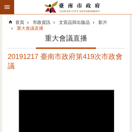
:::
搜
:::
跳到主要內容區塊
尋
:::
進
首頁
市政資訊
文宣品與出版品
影片
階
重大會議直播
搜
重大會議直播
尋
精彩府城
20191217 臺南市政府第419次市政會
議
市府動態
市府團隊
主題服務
市政資訊
市民互動