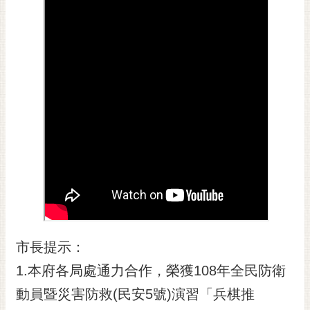
黃
偉
哲
螢
光
花
泉
桐
花
祭
網
站
市長提示：
導
覽
1.本府各局處通力合作，榮獲108年全民防衛
訂
動員暨災害防救(民安5號)演習「兵棋推
閱