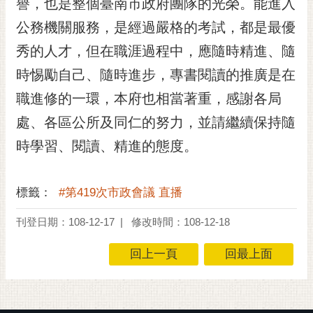
譽，也是整個臺南市政府團隊的光榮。能進入
私
權
公務機關服務，是經過嚴格的考試，都是最優
及
秀的人才，但在職涯過程中，應隨時精進、隨
安
全
時惕勵自己、隨時進步，專書閱讀的推廣是在
政
職進修的一環，本府也相當著重，感謝各局
策
處、各區公所及同仁的努力，並請繼續保持隨
網
站
時學習、閱讀、精進的態度。
資
料
開
標籤：
#第419次市政會議 直播
放
刊登日期：108-12-17
修改時間：108-12-18
宣
告
回上一頁
回最上面
市
府
交