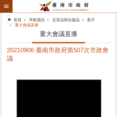
:::
搜
:::
跳到主要內容區塊
尋
:::
進
首頁
市政資訊
文宣品與出版品
影片
階
重大會議直播
搜
重大會議直播
尋
精彩府城
20210906 臺南市政府第507次市政會
議
市府動態
市府團隊
主題服務
市政資訊
市民互動