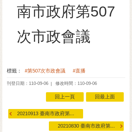
RSS
南市政府第507
訂
閱
電
次市政會議
子
報
市
民
信
標籤：
#第507次市政會議
#直播
箱
刊登日期：110-09-06
修改時間：110-09-06
English
回上一頁
回最上面
日
本
語
20210913 臺南市政府第...
20210830 臺南市政府第...
隱