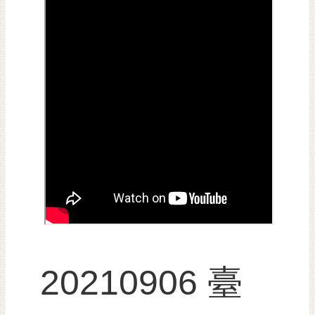
黃
偉
哲
螢
光
花
泉
桐
花
祭
網
站
導
20210906 臺
覽
訂
閱