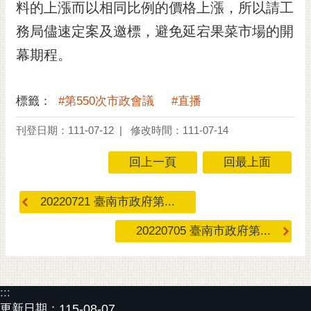
料的上漲而以相同比例的價格上漲，所以請工
RSS
務局儘速定案及邀標，避免延宕果菜市場的開
訂
幕期程。
閱
電
子
標籤：
#第550次市政會議
#直播
報
刊登日期：111-07-12
修改時間：111-07-14
市
民
回上一頁
回最上面
信
箱
20220721 臺南市政府第...
English
20220705 臺南市政府第...
日
本
語
:::
隱
更新日期：
115-08-07