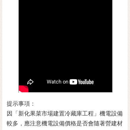
黃
偉
哲
螢
光
花
泉
桐
花
祭
網
站
提示事項：
導
覽
因「新化果菜市場建置冷藏庫工程」機電設備
訂
較多，應注意機電設備價格是否會隨著營建材
閱