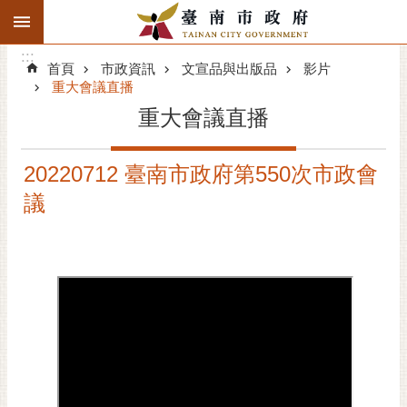
:::
搜
:::
跳到主要內容區塊
尋
:::
進
首頁
市政資訊
文宣品與出版品
影片
階
重大會議直播
搜
重大會議直播
尋
精彩府城
20220712 臺南市政府第550次市政會
議
市府動態
市府團隊
主題服務
市政資訊
市民互動