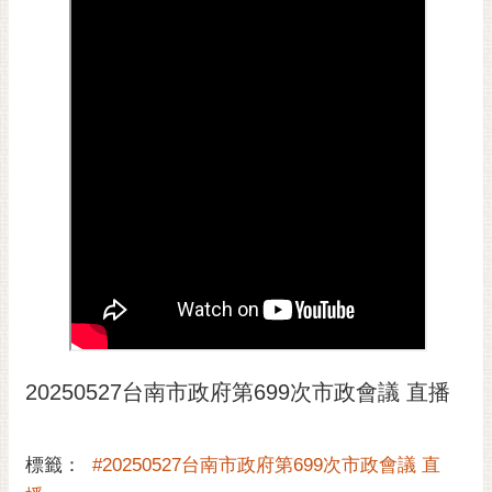
黃
偉
哲
螢
光
花
泉
桐
花
祭
網
站
20250527台南市政府第699次市政會議 直播
導
覽
訂
標籤：
#20250527台南市政府第699次市政會議 直
閱