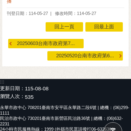
播
RSS
刊登日期：114-05-27
修改時間：114-05-27
訂
閱
回上一頁
回最上面
電
子
20250603台南市政府第7...
報
市
20250520台南市政府第6...
民
信
箱
:::
English
更新日期：
115-08-08
瀏覽人次：
535
日
本
永華市政中心 708201臺南市安平區永華路二段6號 | 總機：(06)299-
語
1111
民治市政中心 730201臺南市新營區民治路36號 | 總機：(06)632-
2231
隱
24小時市民服務熱線：1999 (外縣市民眾請撥打06-6326303)