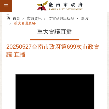
:::
搜
:::
跳到主要內容區塊
尋
:::
進
首頁
市政資訊
文宣品與出版品
影片
階
重大會議直播
搜
重大會議直播
尋
精彩府城
20250527台南市政府第699次市政會
議 直播
市府動態
市府團隊
主題服務
市政資訊
市民互動