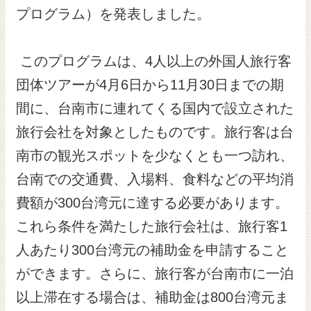
プログラム）を発表しました。
リンク
このプログラムは、4人以上の外国人旅行客
首
団体ツアーが4月6日から11月30日までの期
页
間に、台南市に連れてくる国内で設立された
English
旅行会社を対象としたものです。旅行客は台
市
南市の観光スポットを少なくとも一つ訪れ、
政
府
台南での交通費、入場料、食料などの平均消
繁
費額が300台湾元に達する必要があります。
体
版
これら条件を満たした旅行会社は、旅行客1
人あたり300台湾元の補助金を申請すること
ができます。さらに、旅行客が台南市に一泊
以上滞在する場合は、補助金は800台湾元ま