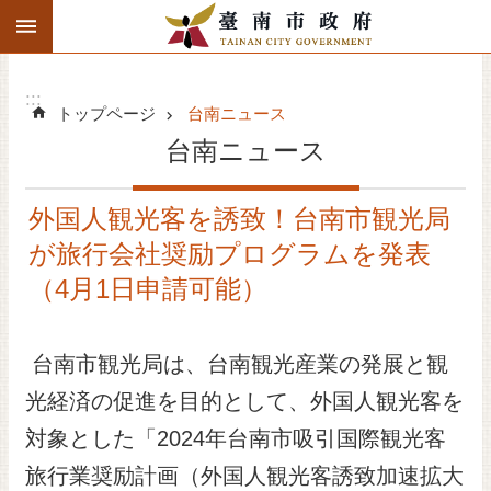
:::
検
メインのコンテンツブロックにジャンプする
索
高
度
:::
トップページ
台南ニュース
な
検
台南ニュース
索
台南ニュース
外国人観光客を誘致！台南市観光局
が旅行会社奨励プログラムを発表
関連活動スケジュール
（4月1日申請可能）
市政府紹介
台南市観光局は、台南観光産業の発展と観
観光旅行
光経済の促進を目的として、外国人観光客を
ビジネス投資
対象とした「2024年台南市吸引国際観光客
旅行業奨励計画（外国人観光客誘致加速拡大
文化イベント