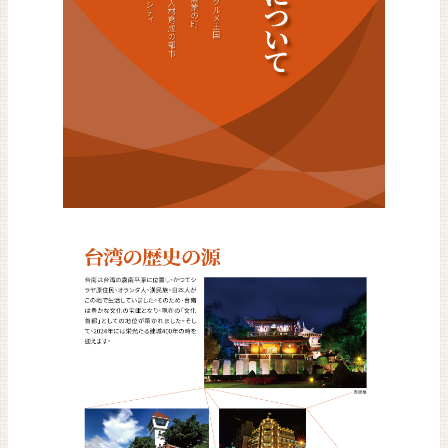
リンク
首
页
English
市
政
府
繁
体
版