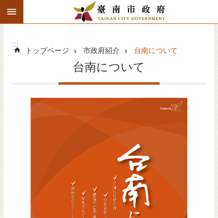
:::
検
メインのコンテンツブロックにジャンプする
索
高
度
:::
トップページ
市政府紹介
台南について
な
検
台南について
索
台南ニュース
関連活動スケジュール
市政府紹介
観光旅行
ビジネス投資
文化イベント