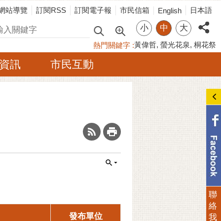
網站導覽
訂閱RSS
訂閱電子報
市民信箱
日本語
English
小
中
大
尋
黃偉哲
螢光花泉
桐花祭
熱門關鍵字
資訊
市民互動
_
聯
絡
發布單位
我