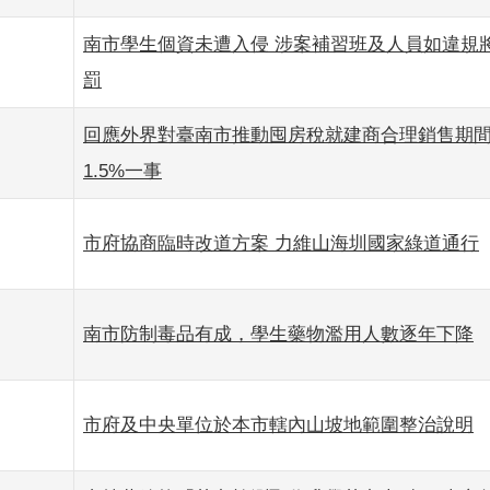
南市學生個資未遭入侵 涉案補習班及人員如違規
罰
回應外界對臺南市推動囤房稅就建商合理銷售期間
1.5%一事
市府協商臨時改道方案 力維山海圳國家綠道通行
南市防制毒品有成，學生藥物濫用人數逐年下降
市府及中央單位於本市轄內山坡地範圍整治說明