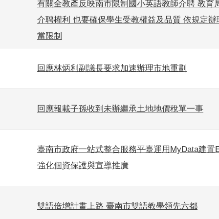
有關全教產反映南市限制國小英語教師介聘 教育
介聘權利 也要確保學生受教權益及品質 依規定辦
當限制
回應林炳利副議長要求加速辦理市地重劃
回應報載子孫收到未辦繼承土地地價稅單一事
臺南市政府一站式整合服務平臺運用MyData建置
強化個資保護與宣導推廣
雙語倍增計畫上路 臺南市雙語教學領先六都