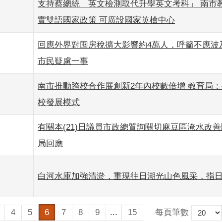
支持蔡總統「英文檢測取代升學英文考科」 南市教
實雙語國家政策 可廣設國家英檢中心
回應外界對囤房稅擴大影響約4萬人，呼籲不應波
市民疑慮一事
南市推動跨校合作展創新2年內校數倍增 教育局
校發展模式
有關本(21)日議員市政總質詢關切麻豆區淹水改
局回應
白河水庫加強清淤，重現往日湖光山色風采，指
每頁筆數
4
5
6
7
8
9
...
15