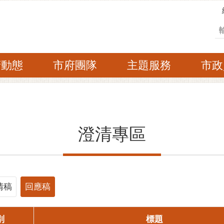
搜
府動態
市府團隊
主題服務
市政
澄清專區
清稿
回應稿
別
標題