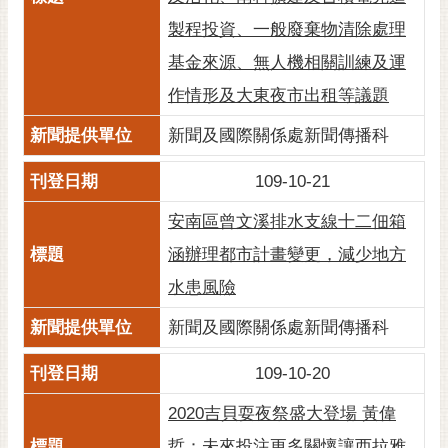
RSS
製程投資、一般廢棄物清除處理
訂
基金來源、無人機相關訓練及運
閱
作情形及大東夜市出租等議題
電
子
新聞及國際關係處新聞傳播科
報
109-10-21
市
民
安南區曾文溪排水支線十二佃箱
信
涵辦理都市計畫變更，減少地方
箱
水患風險
English
新聞及國際關係處新聞傳播科
日
本
109-10-20
語
2020吉貝耍夜祭盛大登場 黃偉
隱
哲：未來投注更多關懷讓西拉雅