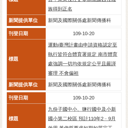
私
權
族得到正名
及
新聞及國際關係處新聞傳播科
安
全
109-10-20
政
策
運動i臺灣計畫由申請資格認定至
網
執行皆符合體育署規定 南市體育
站
處強調一切均依規定公平且嚴謹
資
料
審理 不會偏袒
開
新聞及國際關係處新聞傳播科
放
宣
109-10-20
告
九份子國中小、鹽行國中及小新
市
府
國小第二校區 預計110年2﹣9月
交