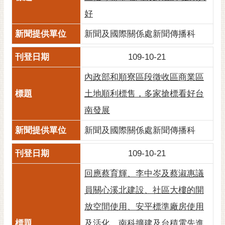
黃
好
偉
新聞及國際關係處新聞傳播科
哲
螢
109-10-21
光
內政部和順寮區段徵收區商業區
花
泉
土地順利標售，多家搶標看好台
南發展
桐
花
新聞及國際關係處新聞傳播科
祭
109-10-21
網
站
回應蔡育輝、李中岑及蔡淑惠議
導
員關心溪北建設、社區大樓的開
覽
放空間使用、安平標準廠房使用
訂
及活化、南科擴建及台積電先進
閱