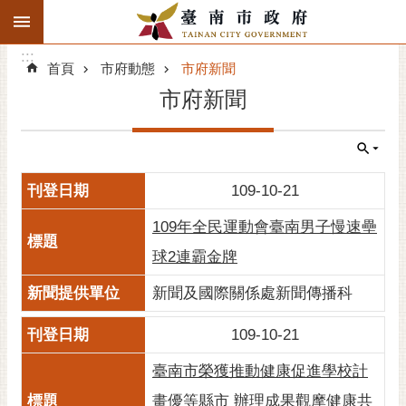
:::
搜
:::
跳到主要內容區塊
尋
:::
進
首頁
市府動態
市府新聞
階
市府新聞
搜
尋
精彩府城
109-10-21
市府動態
109年全民運動會臺南男子慢速壘
市府團隊
球2連霸金牌
主題服務
新聞及國際關係處新聞傳播科
109-10-21
市政資訊
臺南市榮獲推動健康促進學校計
市民互動
畫優等縣市 辦理成果觀摩健康共