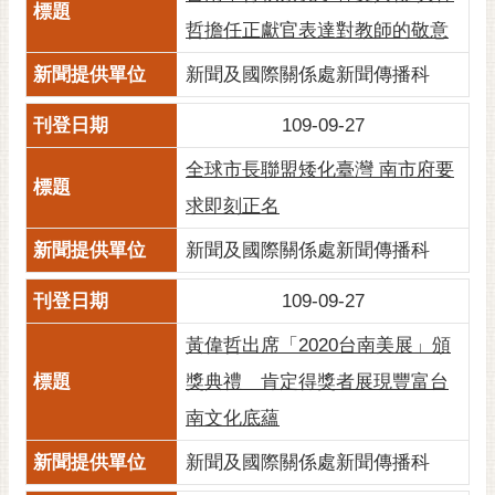
黃
哲擔任正獻官表達對教師的敬意
偉
新聞及國際關係處新聞傳播科
哲
螢
109-09-27
光
全球市長聯盟矮化臺灣 南市府要
花
泉
求即刻正名
桐
新聞及國際關係處新聞傳播科
花
祭
109-09-27
黃偉哲出席「2020台南美展」頒
網
站
獎典禮 肯定得獎者展現豐富台
導
南文化底蘊
覽
新聞及國際關係處新聞傳播科
訂
閱