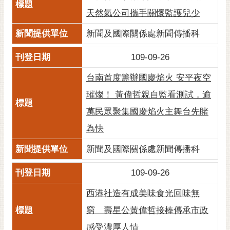
私
天然氣公司攜手關懷監護兒少
權
及
新聞及國際關係處新聞傳播科
安
全
109-09-26
政
策
台南首度籌辦國慶焰火 安平夜空
網
璀燦！ 黃偉哲親自監看測試，逾
站
萬民眾聚集國慶焰火主舞台先賭
資
為快
料
開
新聞及國際關係處新聞傳播科
放
宣
109-09-26
告
西港社造有成美味食光回味無
市
府
窮 壽星公黃偉哲接棒傳承市政
交
感受濃厚人情