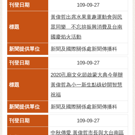
109-09-27
RSS
黃偉哲出席水果童趣運動會與民
訂
閱
眾同樂 不忘拚振興消費及台南
電
國慶焰火活動
子
報
新聞及國際關係處新聞傳播科
市
109-09-27
民
信
2020孔廟文化節啟蒙大典今舉辦
箱
黃偉哲為小一新生點硃砂開智慧
English
祝福
日
新聞及國際關係處新聞傳播科
本
語
109-09-27
隱
中秋傳愛 黃偉哲市長與大台南區