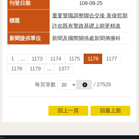
109-09-25
重要警職調整聯合交接 黃偉哲期
許在既有警政基礎上能更精進
新聞及國際關係處新聞傳播科
1
...
1173
1174
1175
1176
1177
1178
1179
...
1377
每頁筆數
/
27529
回上一頁
回最上面
:::