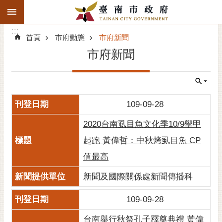
:::
搜
:::
跳到主要內容區塊
尋
:::
進
首頁
市府動態
市府新聞
階
市府新聞
搜
尋
精彩府城
109-09-28
市府動態
2020台南虱目魚文化季10/9學甲
市府團隊
起跑 黃偉哲：中秋烤虱目魚 CP
值最高
主題服務
新聞及國際關係處新聞傳播科
市政資訊
109-09-28
市民互動
台南舉行秋祭孔子釋奠典禮 黃偉