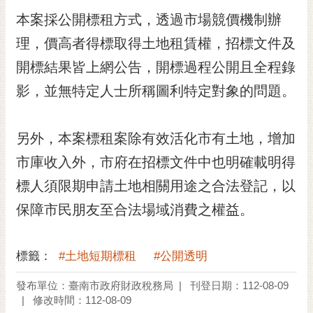
黃
本案採公開標租方式，透過市場競價機制辦
偉
理，價高者得標取得土地租賃權，招標文件及
哲
開標結果皆上網公告，開標過程公開且全程錄
螢
影，並無特定人士所稱圖利特定對象的問題。
光
花
泉
另外，本案標租案除有效活化市有土地，增加
桐
市庫收入外，市府在招標文件中也明確載明得
花
標人須限期申請土地相關用途之合法登記，以
祭
保障市民朋友至合法場域消費之權益。
網
站
導
標籤：
#土地短期標租
#公開透明
覽
發布單位：臺南市政府財政稅務局
刊登日期：112-08-09
訂
修改時間：112-08-09
閱