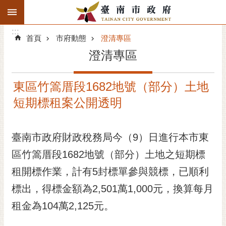
:::
搜
:::
跳到主要內容區塊
尋
:::
進
首頁
市府動態
澄清專區
階
澄清專區
搜
尋
東區竹篙厝段1682地號（部分）土地
精彩府城
短期標租案公開透明
市府動態
臺南市政府財政稅務局今（9）日進行本市東
市府團隊
區竹篙厝段1682地號（部分）土地之短期標
主題服務
租開標作業，計有5封標單參與競標，已順利
市政資訊
標出，得標金額為2,501萬1,000元，換算每月
租金為104萬2,125元。
市民互動