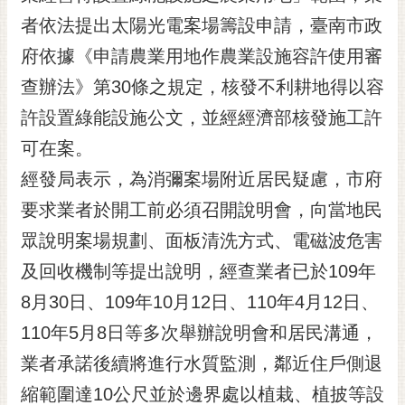
黃
者依法提出太陽光電案場籌設申請，臺南市政
偉
府依據《申請農業用地作農業設施容許使用審
哲
查辦法》第30條之規定，核發不利耕地得以容
螢
許設置綠能設施公文，並經經濟部核發施工許
光
花
可在案。
泉
經發局表示，為消彌案場附近居民疑慮，市府
桐
要求業者於開工前必須召開說明會，向當地民
花
眾說明案場規劃、面板清洗方式、電磁波危害
祭
及回收機制等提出說明，經查業者已於109年
網
8月30日、109年10月12日、110年4月12日、
站
導
110年5月8日等多次舉辦說明會和居民溝通，
覽
業者承諾後續將進行水質監測，鄰近住戶側退
訂
縮範圍達10公尺並於邊界處以植栽、植披等設
閱