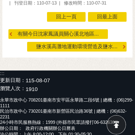
私
刊登日期：110-07-13
修改時間：110-07-31
權
及
回上一頁
回最上面
安
全
有關今日沈家鳳議員關心溪北地區...
政
策
鹽水溪高灘地運動環境營造及鹽水...
網
站
資
:::
料
更新日期：
115-08-07
開
瀏覽人次：
1910
放
宣
永華市政中心 708201臺南市安平區永華路二段6號 | 總機：(06)299-
告
1111
民治市政中心 730201臺南市新營區民治路36號 | 總機：(06)632-
市
2231
府
24小時市民服務熱線：1999 (外縣市民眾請撥打06-6326303)
辦公日期：
政府行政機關辦公日曆表
交
洽公時間：上午 8:00-12:00，下午 01:30-05:30