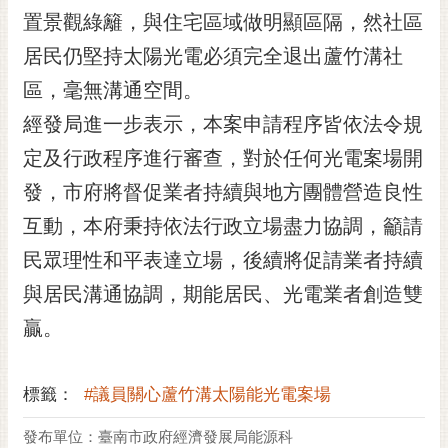
RSS
置景觀綠籬，與住宅區域做明顯區隔，然社區
居民仍堅持太陽光電必須完全退出蘆竹溝社
訂
閱
區，毫無溝通空間。
電
經發局進一步表示，本案申請程序皆依法令規
子
報
定及行政程序進行審查，對於任何光電案場開
市
發，市府將督促業者持續與地方團體營造良性
民
互動，本府秉持依法行政立場盡力協調，籲請
信
民眾理性和平表達立場，後續將促請業者持續
箱
與居民溝通協調，期能居民、光電業者創造雙
English
贏。
日
本
語
標籤：
#議員關心蘆竹溝太陽能光電案場
隱
發布單位：臺南市政府經濟發展局能源科