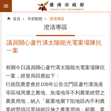
:::
搜
:::
跳到主要內容區塊
尋
:::
進
首頁
市府動態
澄清專區
階
澄清專區
搜
尋
議員關心蘆竹溝太陽能光電案場陳抗
精彩府城
一案
市府動態
有關今日議員關心蘆竹溝太陽能光電案場陳抗
市府團隊
一案，經發局回應如下：
主題服務
行政院農委會於106年公告北門區蘆竹溝漁港
市政資訊
等區域周遭之農地、魚塭地等不利農業經營之
農業用地，納入「嚴重地層下陷地區內不利農
市民互動
業經營得設置綠能設施之農業用地」範圍，業