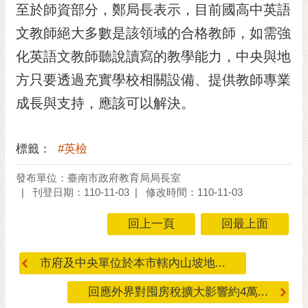
私
至於師資部分，鄭局長表示，目前國高中英語
權
文教師絕大多數是該領域的合格教師，如需強
及
安
化英語文教師聽說讀寫的教學能力，中央與地
全
方只要透過充實學校相關設備、提供教師專業
政
策
成長與支持，應該可以解決。
網
站
標籤：
#英檢
資
料
發布單位：臺南市政府教育局局長室
開
刊登日期：110-11-03
修改時間：110-11-03
放
宣
回上一頁
回最上面
告
市府及中央單位於本市轄內山坡地...
市
府
回應外界對囤房稅擴大影響約4萬...
交