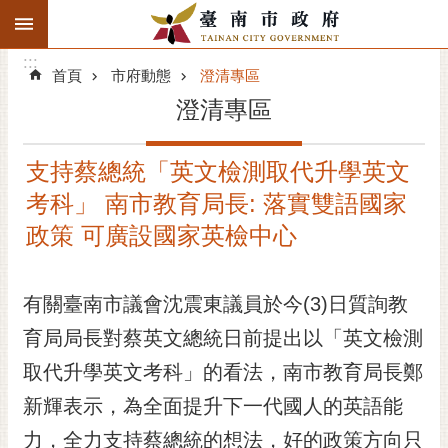
:::
搜
:::
跳到主要內容區塊
尋
:::
進
首頁
市府動態
澄清專區
階
澄清專區
搜
尋
支持蔡總統「英文檢測取代升學英文
精彩府城
考科」 南市教育局長: 落實雙語國家
市府動態
政策 可廣設國家英檢中心
市府團隊
有關臺南市議會沈震東議員於今(3)日質詢教
主題服務
育局局長對蔡英文總統日前提出以「英文檢測
取代升學英文考科」的看法，南市教育局長鄭
市政資訊
新輝表示，為全面提升下一代國人的英語能
市民互動
力，全力支持蔡總統的想法，好的政策方向只