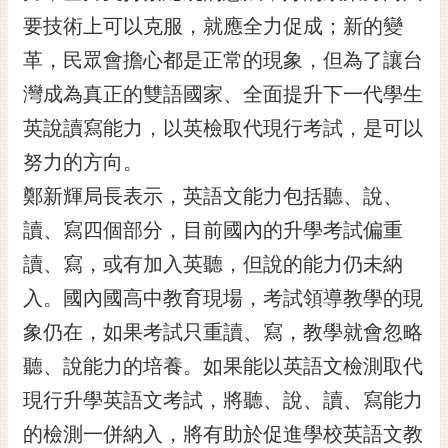
要技術上可以克服，就應全力促成；新的變
黃
偉
革，民眾會擔心都是正常的現象，但為了讓台
哲
灣成為真正的雙語國家、全面提升下一代學生
螢
英說讀寫能力，以英檢取代現行考試，是可以
光
花
努力的方向。
泉
鄭新輝局長表示，英語文能力包括聽、說、
桐
讀、寫四個部分，目前國內的升學考試偏重
花
讀、寫，或有加入英聽，但說的能力仍未納
祭
入。國內國高中教育現場，考試領導教學的現
網
象仍在，如果考試只重讀、寫，教學就會忽略
站
導
聽、說能力的培養。如果能以英語文檢測取代
覽
現行升學英語文考試，將聽、說、讀、寫能力
訂
的檢測一併納入，將有助於促進學校英語文教
閱