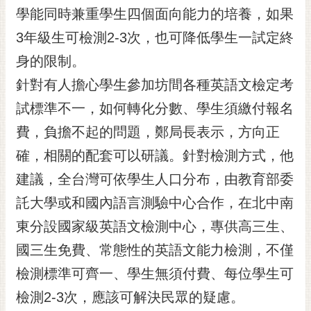
學能同時兼重學生四個面向能力的培養，如果
RSS
3年級生可檢測2-3次，也可降低學生一試定終
訂
閱
身的限制。
電
針對有人擔心學生參加坊間各種英語文檢定考
子
報
試標準不一，如何轉化分數、學生須繳付報名
費，負擔不起的問題，鄭局長表示，方向正
市
民
確，相關的配套可以研議。針對檢測方式，他
信
建議，全台灣可依學生人口分布，由教育部委
箱
託大學或和國內語言測驗中心合作，在北中南
English
東分設國家級英語文檢測中心，專供高三生、
日
國三生免費、常態性的英語文能力檢測，不僅
本
語
檢測標準可齊一、學生無須付費、每位學生可
檢測2-3次，應該可解決民眾的疑慮。
隱