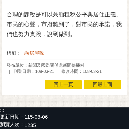
私
權
合理的課稅是可以兼顧租稅公平與居住正義。
及
安
市民的心聲，市府聽到了，對市民的承諾，我
全
們也努力實踐，說到做到。
政
策
網
標籤：
##房屋稅
站
發布單位：新聞及國際關係處新聞傳播科
資
刊登日期：108-03-21
修改時間：108-03-21
料
開
回上一頁
回最上面
放
宣
告
:::
市
更新日期：
115-08-06
府
交
瀏覽人次：
1235