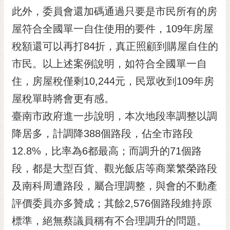
RSS
此外，委員會還加碼通過只要是市民所有的房
屋符合全國單一自住使用的要件，109年房屋
訂
閱
稅額還可以再打84折，真正照顧到購屋自住的
電
市民。以上述案例說明，如符合全國單一自
子
報
住，房屋稅僅剩10,244元，民眾收到109年房
市
屋稅單時將會更有感。
民
臺南市政府進一步說明，本次地段率調整以調
信
降居多，計調降388個路段，佔全市路段
箱
12.8%，比率為6都最高；而調升的71個路
English
段，都是大型百貨、觀光飯店等商業繁榮路段
日
本
及南科周遭路段，屬合理調整，與會的不動產
語
評價委員亦多贊成；其餘2,576個路段維持原
標準，絕無蔡議員稱有不合理調升的問題。
隱