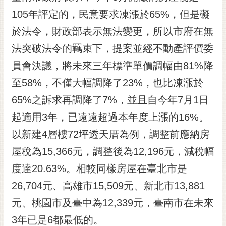
黃
105年評定的，民意要求凍漲於65%，但是礙
偉
於法令，財政部表示無法變更，所以市府在無
哲
法突破法令的羈束下，提案並經不動產評價委
螢
員會決議，將未來三年標準單價調幅由81%降
光
花
至58%，不僅大幅調降了23%，也比凍漲於
泉
65%之訴求再調降了7%，並且自今年7月1日
桐
起適用3年，已遠遠超過本年度上漲的16%。
花
以新建4層樓72坪透天厝為例，調整前應納房
祭
屋稅為15,366元，調整後為12,196元，減稅幅
網
度達20.63%。相較同樣房屋在臺北市是
站
導
26,704元、高雄市15,509元、新北市13,881
覽
元、桃園市及臺中為12,339元，臺南市在未來
訂
3年已是6都最低的。
閱