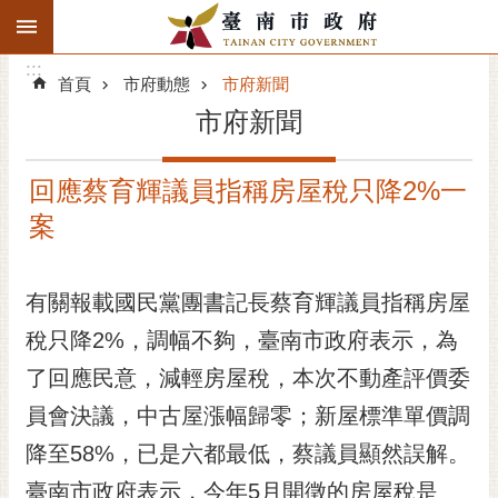
:::
搜
:::
跳到主要內容區塊
尋
:::
進
首頁
市府動態
市府新聞
階
市府新聞
搜
尋
回應蔡育輝議員指稱房屋稅只降2%一
精彩府城
案
市府動態
有關報載國民黨團書記長蔡育輝議員指稱房屋
市府團隊
稅只降2%，調幅不夠，臺南市政府表示，為
主題服務
了回應民意，減輕房屋稅，本次不動產評價委
市政資訊
員會決議，中古屋漲幅歸零；新屋標準單價調
降至58%，已是六都最低，蔡議員顯然誤解。
市民互動
臺南市政府表示，今年5月開徵的房屋稅是