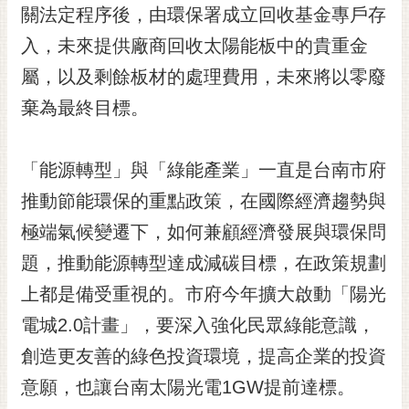
私
關法定程序後，由環保署成立回收基金專戶存
權
入，未來提供廠商回收太陽能板中的貴重金
及
安
屬，以及剩餘板材的處理費用，未來將以零廢
全
棄為最終目標。
政
策
網
「能源轉型」與「綠能產業」一直是台南市府
站
推動節能環保的重點政策，在國際經濟趨勢與
資
料
極端氣候變遷下，如何兼顧經濟發展與環保問
開
題，推動能源轉型達成減碳目標，在政策規劃
放
宣
上都是備受重視的。市府今年擴大啟動「陽光
告
電城2.0計畫」，要深入強化民眾綠能意識，
市
創造更友善的綠色投資環境，提高企業的投資
府
意願，也讓台南太陽光電1GW提前達標。
交