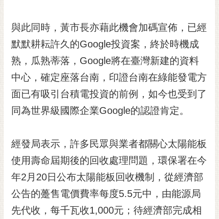
RSS
與此同時，黃市長亦藉此機會加碼宣佈，已經
訂
閱
默默耕耘許久的Google投資案，終於時機成
電
熟，瓜熟蒂落，Google將在臺灣新建的資料
子
報
中心，確定座落台南，印證台南在綠能發電方
市
面已有吸引台積電投資的前例，如今也受到了
民
同為世界級國際企業Google的認證肯定。
信
箱
經發局表示，許多民眾與業者都關心太陽能板
English
使用壽命屆期後的回收處理問題，環保署在今
日
本
年2月20日公布太陽能板回收機制，從經濟部
語
公告的躉售電價費率每度5.5元中，由能源局
先代收，每千瓦收1,000元；待經濟部完成相
隱