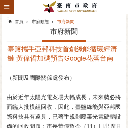
:::
搜
:::
跳到主要內容區塊
尋
:::
進
首頁
市府動態
市府新聞
階
市府新聞
搜
尋
臺鹽攜手亞邦科技首創綠能循環經濟
精彩府城
鏈 黃偉哲加碼預告Google花落台南
市府動態
（新聞及國際關係處發布）
市府團隊
主題服務
由於近年太陽光電案場大幅成長，未來勢必將
市政資訊
面臨大批模組回收，因此，臺鹽綠能與亞邦國
際科技具有遠見，已著手規劃廢棄光電硬體設
市民互動
備的回收問題；市長黃偉哲今（11）日出席見