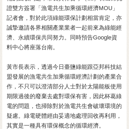
黃
證雙方簽署「漁電共生加乘
循環經濟
MOU」
偉
記者會，對於此項綠能環保計劃相當肯定，亦
哲
誠摯邀請各界相關產業業者一起前來為綠能經
螢
濟、永續環保共同努力。同時預告Google資
光
花
料中心將座落台南。
泉
桐
黃市長表示，透過今日臺鹽綠能跟亞邦科技結
花
盟發展的漁電共生加乘循環經濟計劃的產業合
祭
作，不只可以澄清部分人士對於太陽能板使用
網
期限過後的廢棄去處對環保有害，因此杯葛綠
站
導
電的問題，也掃除對於漁電共生會破壞環境的
覽
疑慮。綠電硬體經由妥適地處理回收再利用，
訂
其實是一種具有環保概念的循環經濟。
閱