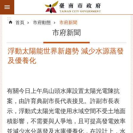
:::
搜
:::
跳到主要內容區塊
尋
:::
進
首頁
市府動態
市府新聞
階
市府新聞
搜
尋
浮動太陽能世界新趨勢 減少水源蒸發
精彩府城
及優養化
市府動態
市府團隊
有關今日上午烏山頭水庫設置太陽光電陳抗
主題服務
案，由許育典副市長代表接見。許副市長表
市政資訊
示，浮動式太陽光電使用水域空間不受土地面
積影響，不需要與人爭地，且可提高發電效率
市民互動
並減少水分蒸發及水庫優養化，在設計上，水