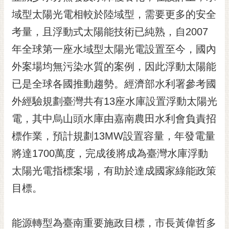
黃
域型太陽光電相較於陸域型，需要更多的安全
偉
考量，且浮動式太陽能技術已純熟，自2007
哲
年全球第一座水域型太陽光電設置至今，國內
螢
外案場均無污染水質的案例，因此浮動太陽能
光
花
已是全球各國推動趨勢。經濟部水利署參考國
泉
外經驗規劃臺灣共有13座水庫設置浮動太陽光
桐
電，其中烏山頭水庫由嘉南農田水利會負責招
花
標作業，預計規劃13MW設置容量，年發電量
祭
將達1700萬度，完成後將成為臺灣水庫浮動
網
太陽光電指標案場，有助於達成國家綠能政策
站
導
目標。
覽
訂
能源轉型為臺南重要施政目標，市長黃偉哲多
閱