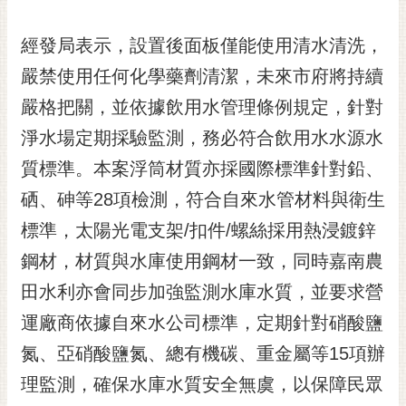
私
權
經發局表示，設置後面板僅能使用清水清洗，
及
安
嚴禁使用任何化學藥劑清潔，未來市府將持續
全
嚴格把關，並依據飲用水管理條例規定，針對
政
策
淨水場定期採驗監測，務必符合飲用水水源水
網
質標準。本案浮筒材質亦採國際標準針對鉛、
站
硒、砷等28項檢測，符合自來水管材料與衛生
資
料
標準，太陽光電支架/扣件/螺絲採用熱浸鍍鋅
開
鋼材，材質與水庫使用鋼材一致，同時嘉南農
放
宣
田水利亦會同步加強監測水庫水質，並要求營
告
運廠商依據自來水公司標準，定期針對硝酸鹽
市
氮、亞硝酸鹽氮、總有機碳、重金屬等15項辦
府
理監測，確保水庫水質安全無虞，以保障民眾
交