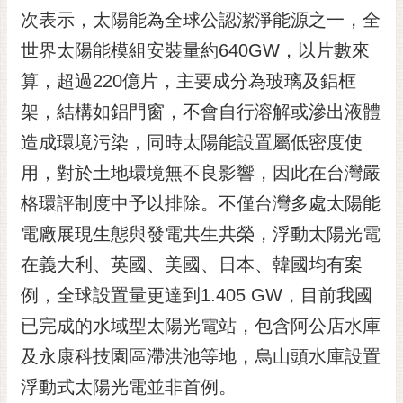
RSS
次表示，太陽能為全球公認潔淨能源之一，全
世界太陽能模組安裝量約640GW，以片數來
訂
閱
算，超過220億片，主要成分為玻璃及鋁框
電
架，結構如鋁門窗，不會自行溶解或滲出液體
子
報
造成環境污染，同時太陽能設置屬低密度使
市
用，對於土地環境無不良影響，因此在台灣嚴
民
格環評制度中予以排除。不僅台灣多處太陽能
信
電廠展現生態與發電共生共榮，浮動太陽光電
箱
在義大利、英國、美國、日本、韓國均有案
English
例，全球設置量更達到1.405 GW，目前我國
日
本
已完成的水域型太陽光電站，包含阿公店水庫
語
及永康科技園區滯洪池等地，烏山頭水庫設置
浮動式太陽光電並非首例。
隱