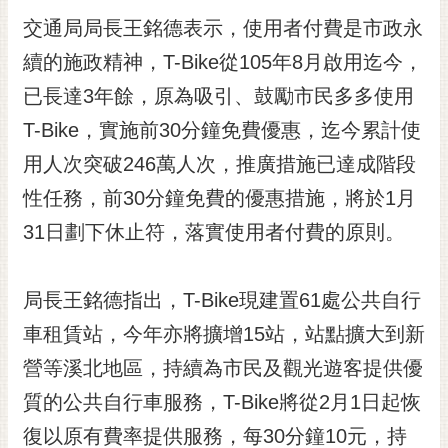
黃
交通局局長王銘德表示，使用者付費是市政永
偉
續的施政精神，T-Bike從105年8月啟用迄今，
哲
已長達3年餘，原為吸引、鼓勵市民多多使用
螢
T-Bike，實施前30分鐘免費優惠，迄今累計使
光
花
用人次突破246萬人次，推廣措施已達成階段
泉
性任務，前30分鐘免費的優惠措施，將於1月
桐
31日劃下休止符，落實使用者付費的原則。
花
祭
局長王銘德指出，T-Bike現建置61處公共自行
網
車租賃站，今年亦將擴增15站，站點擴大到新
站
導
營等溪北地區，持續為市民及觀光遊客提供優
覽
質的公共自行車服務，T-Bike將從2月1日起恢
訂
復以原有費率提供服務，每30分鐘10元，持
閱