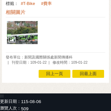
私
標籤：
#T-Bike
#費率
權
相關圖片
及
安
全
政
策
網
站
資
發布單位：新聞及國際關係處新聞傳播科
料
刊登日期：109-01-22
修改時間：109-01-22
開
放
回上一頁
回最上面
宣
告
市
:::
府
更新日期：
115-08-06
交
瀏覽人次：
509