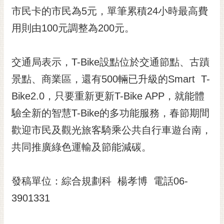
RSS
市民卡的市民為5元，單筆累積24小時最高費
用則由100元調整為200元。
訂
閱
電
交通局表示，T-Bike設點位於交通節點、古蹟
子
報
景點、商業區，還有500輛已升級的Smart T-
市
Bike2.0，只要重新更新T-Bike APP，就能體
民
驗全新的智慧T-Bike的多功能服務，春節期間
信
歡迎市民及觀光旅客騎乘公共自行車遊台南，
箱
共同推廣綠色運輸及節能減碳。
English
日
本
發稿單位：綜合規劃科 楊孝博 電話06-
語
3901331
隱