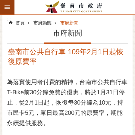
:::
搜
:::
跳到主要內容區塊
尋
:::
進
首頁
市府動態
市府新聞
階
市府新聞
搜
尋
臺南市公共自行車 109年2月1日起恢
精彩府城
復原費率
市府動態
為落實使用者付費的精神，台南市公共自行車
市府團隊
T-Bike前30分鐘免費的優惠，將於1月31日停
主題服務
止，從2月1日起，恢復每30分鐘為10元，持
市政資訊
市民卡5元，單日最高200元的原費率，期能
永續提供服務。
市民互動