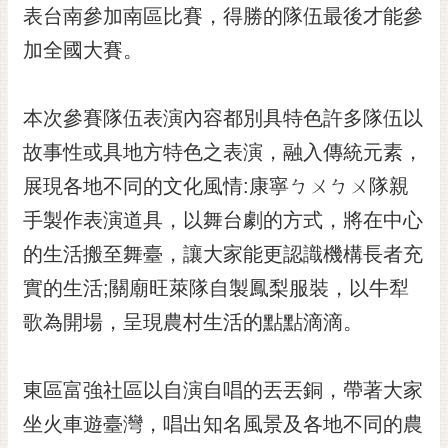
私
表台南參加南區比賽，得勝的隊伍最後才能參
權
加全國大賽。
及
安
全
本次參賽隊伍表演內容都別具特色許多隊伍以
政
策
故事性或具地方特色之表演，融入傳統元素，
網
展現各地不同的文化風情:康寧ㄅㄨㄅㄨ隊親
站
手製作表演道具，以舞台劇的方式，將在中心
資
料
的生活搬至舞臺，讓大家能更認識機構長者充
開
實的生活;關廟旺萊隊自製鳳梨服裝，以牛犁
放
宣
歌為開場，呈現農村生活的點點滴滴。
告
市
東區富強社區以自演自唱的丟丟銅，帶著大家
府
坐火車遊臺灣，唱出知名風景及各地不同的農
交