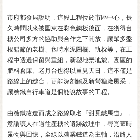
RSS
市府都發局說明，這段工程位於市區中心，長
訂
閱
久時間以來被圍束在彩色鋼板後面，在獲得台
電
糖公司多方的協助與合作之下開放，讓眾多盤
子
報
根錯節的老樹、舊時水泥圍欄、軌枕等，在工
市
程中透過保留與重組，新塑地景地貌。園區的
民
肥料倉庫、老月台也得以重見天日，這不僅是
信
路線上的縫合，更能深刻觸及新營糖廠風采，
箱
讓糖鐵自行車道是個能說故事的工程。
English
日
本
由糖鐵改造而成之路線取名『甜覓鐵馬道』，
語
意謂讓人在過往產糖的遺跡紋理中，尋覓舊時
景物與回憶，全線以糖業鐵道為主軸，沿路人
隱