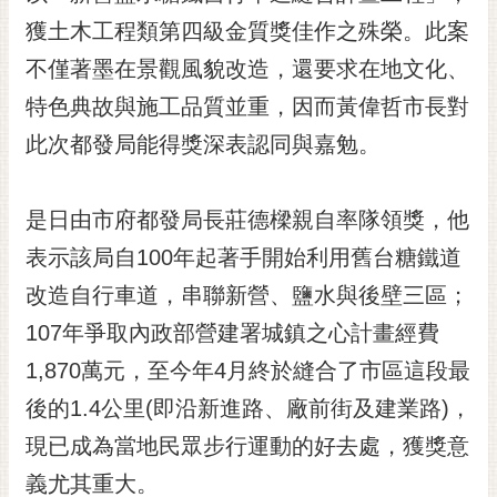
黃
獲土木工程類第四級金質獎佳作之殊榮。此案
偉
不僅著墨在景觀風貌改造，還要求在地文化、
哲
特色典故與施工品質並重，因而黃偉哲市長對
螢
此次都發局能得獎深表認同與嘉勉。
光
花
泉
是日由市府都發局長莊德樑親自率隊領獎，他
桐
表示該局自100年起著手開始利用舊台糖鐵道
花
改造自行車道，串聯新營、鹽水與後壁三區；
祭
107年爭取內政部營建署城鎮之心計畫經費
網
1,870萬元，至今年4月終於縫合了市區這段最
站
導
後的1.4公里(即沿新進路、廠前街及建業路)，
覽
現已成為當地民眾步行運動的好去處，獲獎意
訂
義尤其重大。
閱