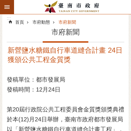
:::
搜
:::
跳到主要內容區塊
尋
:::
進
首頁
市府動態
市府新聞
階
市府新聞
搜
尋
新營鹽水糖鐵自行車道縫合計畫 24日
精彩府城
獲頒公共工程金質獎
市府動態
發稿單位：都市發展局
市府團隊
發稿時間：12月24日
主題服務
市政資訊
第20屆行政院公共工程委員會金質獎頒獎典禮
於本(12)月24日舉辦，臺南市政府都市發展局
市民互動
以「新營鹽水糖鐵自行車道縫合計畫工程」，