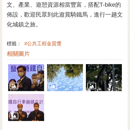
私
文、產業、遊憩資源相當豐富，搭配T-bike的
權
佈設，歡迎民眾到此遊賞騎鐵馬，進行一趟文
及
安
化城鎮之旅。
全
政
策
標籤：
#公共工程金質獎
網
相關圖片
站
資
料
開
放
宣
告
市
府
交