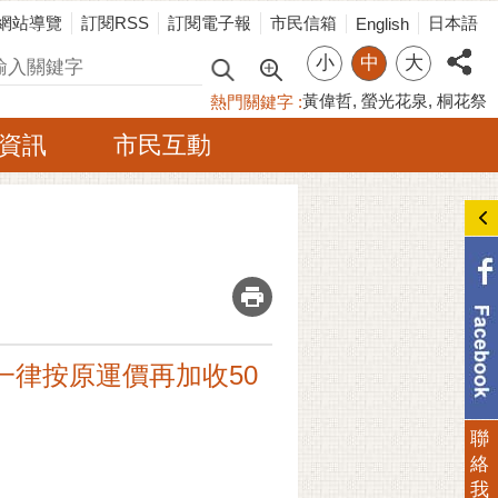
網站導覽
訂閱RSS
訂閱電子報
市民信箱
日本語
English
小
中
大
尋
黃偉哲
螢光花泉
桐花祭
熱門關鍵字
資訊
市民互動
_
一律按原運價再加收50
聯
絡
我