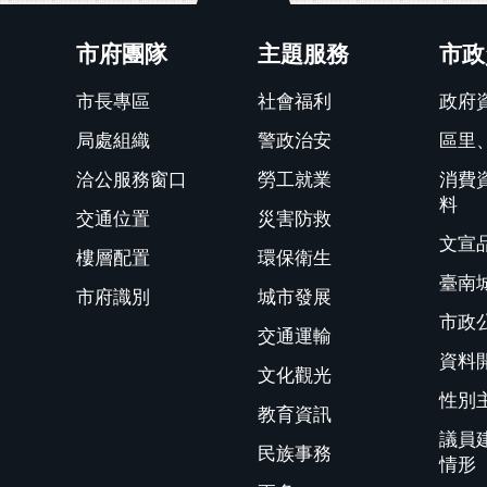
關閉
市府團隊
主題服務
市政
市長專區
社會福利
政府
局處組織
警政治安
區里
洽公服務窗口
勞工就業
消費
料
交通位置
災害防救
文宣
樓層配置
環保衛生
臺南
市府識別
城市發展
市政
交通運輸
資料
文化觀光
性別
教育資訊
議員
民族事務
情形