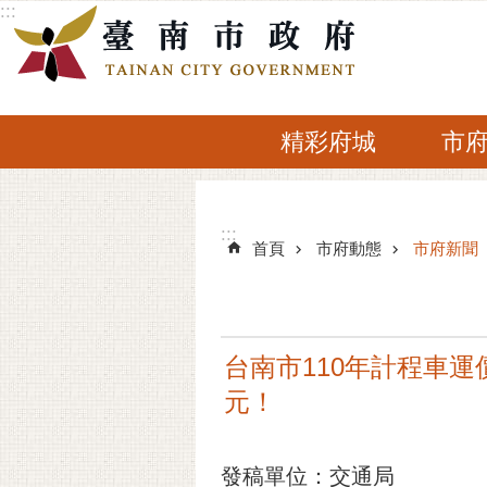
:::
跳到主要內容區塊
精彩府城
市
:::
:::
首頁
市府動態
市府新聞
台南市110年計程車運
元！
發稿單位：交通局