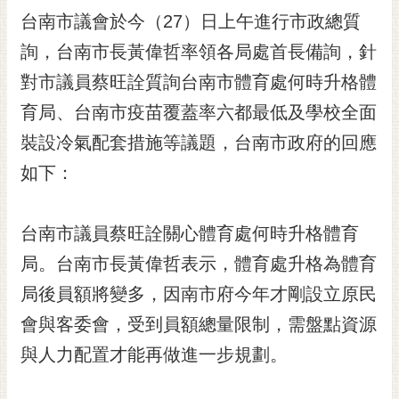
台南市議會於今（27）日上午進行市政總質
黃
偉
詢，台南市長黃偉哲率領各局處首長備詢，針
哲
對市議員蔡旺詮質詢台南市體育處何時升格體
螢
育局、台南市疫苗覆蓋率六都最低及學校全面
光
花
裝設冷氣配套措施等議題，台南市政府的回應
泉
如下：
桐
花
台南市議員蔡旺詮關心體育處何時升格體育
祭
局。台南市長黃偉哲表示，體育處升格為體育
網
局後員額將變多，因南市府今年才剛設立原民
站
導
會與客委會，受到員額總量限制，需盤點資源
覽
與人力配置才能再做進一步規劃。
訂
閱