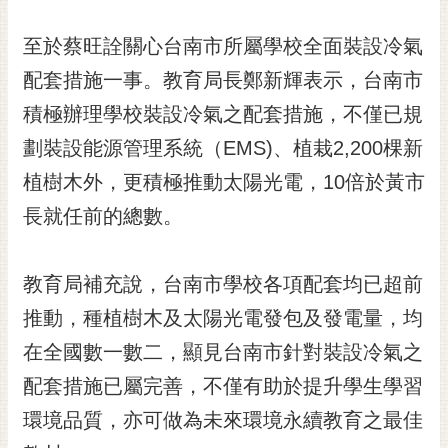
私
權
至於蔡旺詮關心台南市所屬學校全面裝設冷氣
及
安
配套措施一事。教育局長鄭新輝表示，台南市
全
積極辦理學校裝設冷氣之配套措施，不僅已規
政
策
劃裝設能源管理系統（EMS)、植栽2,200棵新
植樹木外，更積極推動太陽光電，10倍於黃市
網
站
長就任前的總數。
資
料
開
教育局補充說，台南市學校各項配套均已超前
放
推動，種植樹木及太陽光電發包及發電量，均
宣
告
在全國數一數二，顯見台南市針對裝設冷氣之
市
配套措施已屬完善，不僅有助於提升學生學習
府
環境品質，亦可做為未來環境永續教育之最佳
交