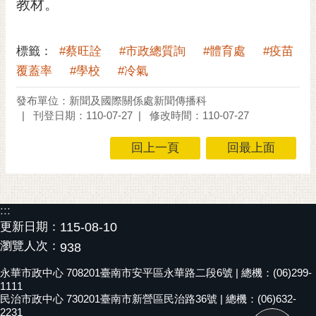
通
教材。
位
置
標籤：
#蔡旺詮
#市政總質詢
#體育處
#疫苗
覆蓋率
#學校
#冷氣
發布單位：新聞及國際關係處新聞傳播科
刊登日期：110-07-27
修改時間：110-07-27
回上一頁
回最上面
:::
更新日期：
115-08-10
瀏覽人次：
938
永華市政中心 708201臺南市安平區永華路二段6號 | 總機：(06)299-
1111
民治市政中心 730201臺南市新營區民治路36號 | 總機：(06)632-
2231