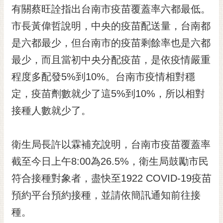
有關蔡旺詮指出台南市疫苗覆蓋率六都最低。
RSS
市長黃偉哲說明，中央的疫苗配送量，台南都
訂
閱
是六都最少，但台南市的疫苗剩餘率也是六都
電
最少，而且當初中央分配疫苗，是依疫情嚴重
子
報
程度多配發5%到10%。台南市疫情相對穩
定，疫苗劑數就少了這5%到10%，所以相對
市
民
接種人數就少了。
信
箱
衛生局長許以霖補充說明，台南市疫苗覆蓋率
English
截至今日上午8:00為26.5%，衛生局鼓勵市民
日
符合接種對象者，盡快至1922 COVID-19疫苗
本
語
預約平台預約接種，並請依簡訊通知前往接
種。
隱