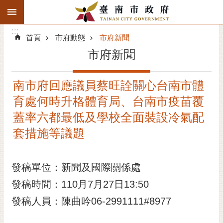
:::
搜
:::
跳到主要內容區塊
尋
:::
進
首頁
市府動態
市府新聞
階
市府新聞
搜
尋
南市府回應議員蔡旺詮關心台南市體
精彩府城
育處何時升格體育局、台南市疫苗覆
市府動態
蓋率六都最低及學校全面裝設冷氣配
套措施等議題
市府團隊
主題服務
發稿單位：新聞及國際關係處
發稿時間：110月7月27日13:50
市政資訊
發稿人員：陳曲吟06-2991111#8977
市民互動