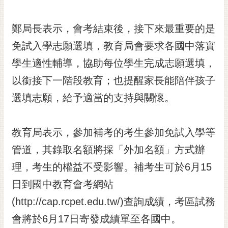
RSS
鄭局長表示，會考結束後，接下來最重要的是
訂
閱
免試入學志願選填，教育局會要求各國中落實
電
學生適性輔導，協助每位學生完成志願選填，
子
報
以銜接下一階段教育；也提醒家長能陪伴孩子
市
選填志願，給予適當的支持與關懷。
民
信
教育局表示，參加補考的考生參加免試入學等
箱
管道，其錄取名額將採「外加名額」方式辦
English
理，考生的權益不受影響。補考生可於6月15
日
本
日到國中教育會考網站
語
(http://cap.rcpet.edu.tw/)查詢成績，考區試務
會將於6月17日寄發成績單至各國中。
隱