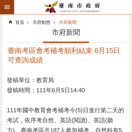
:::
搜
:::
跳到主要內容區塊
尋
:::
進
首頁
市府動態
市府新聞
階
市府新聞
搜
尋
臺南考區會考補考順利結束 6月15日
精彩府城
可查詢成績
市府動態
發稿單位：教育局
市府團隊
發稿時間：111年6月5日14:40
主題服務
市政資訊
111年國中教育會考補考今(5)日進行第二天的
考試，依序考自然、英語(閱讀)、英語(聽
市民互動
力)。臺南考區共187人參加補考，自然科有5