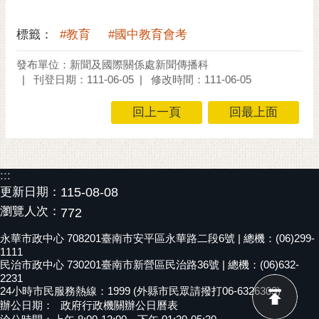
私
權
標籤：
#教育
#國中教育會考
及
安
發布單位：新聞及國際關係處新聞傳播科
全
刊登日期：111-06-05
修改時間：111-06-05
政
策
回上一頁
回最上面
網
站
資
:::
料
更新日期：
115-08-08
開
瀏覽人次：
放
772
宣
永華市政中心 708201臺南市安平區永華路二段6號 | 總機：(06)299-
告
1111
民治市政中心 730201臺南市新營區民治路36號 | 總機：(06)632-
市
2231
府
24小時市民服務熱線：1999 (外縣市民眾請撥打06-6326303)
交
辦公日期：
政府行政機關辦公日曆表