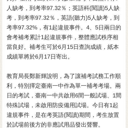
黃
人缺考，到考率97.32％；英語科(閱讀)5人缺
偉
考，到考率97.32％，英語(聽力)5人缺考，到
哲
考率97.32%，有1起違規事件。4、5日兩日的
螢
會考補考累計1起違規事件，整體應試秩序相
光
花
當良好。補考生可於6月15日查詢成績，紙本
泉
成績單將於6月17日寄出。
桐
花
教育局長鄭新輝說明，為了讓補考試務工作順
祭
利，特別擇定臺南一中作為單一補考考場。兩
網
日的考試，臺南一中共啟用6間一般試場、1間
站
導
特殊試場，未啟用防疫備用試場。今日有1起
覽
違規事件，是在考英語(閱讀)期間，考生放置
訂
於試場前後方的非應試用品發出聲響。
閱