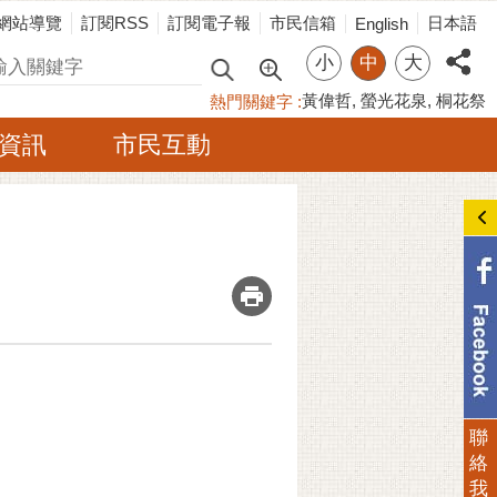
網站導覽
訂閱RSS
訂閱電子報
市民信箱
日本語
English
小
中
大
尋
黃偉哲
螢光花泉
桐花祭
熱門關鍵字
資訊
市民互動
_
聯
絡
我