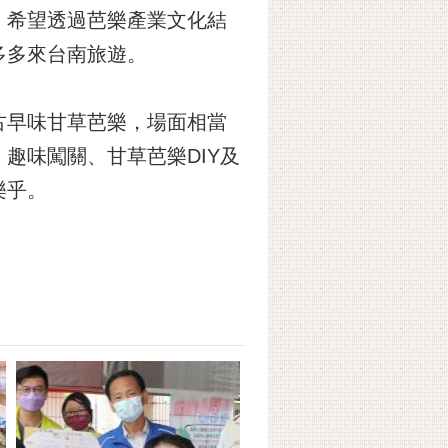
，希望透過芭樂產業文化結
多多來台南旅遊。
古早味甘草芭樂，場面相當
趣味闖關、甘草芭樂DIY及
樂乎。