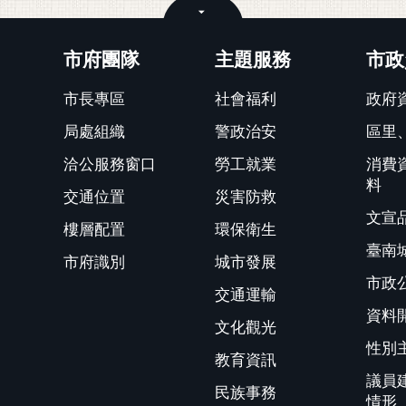
關閉
市府團隊
主題服務
市政
市長專區
社會福利
政府
局處組織
警政治安
區里
洽公服務窗口
勞工就業
消費
料
交通位置
災害防救
文宣
樓層配置
環保衛生
臺南
市府識別
城市發展
市政
交通運輸
資料
文化觀光
性別
教育資訊
議員
民族事務
情形