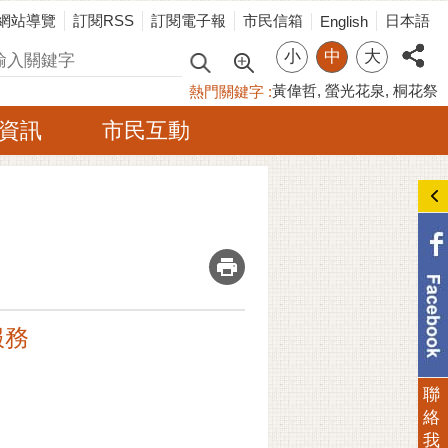
網站導覽
訂閱RSS
訂閱電子報
市民信箱
日本語
English
小
中
大
尋
黃偉哲
螢光花泉
桐花祭
熱門關鍵字
資訊
市民互動
_
服務
聯
絡
我