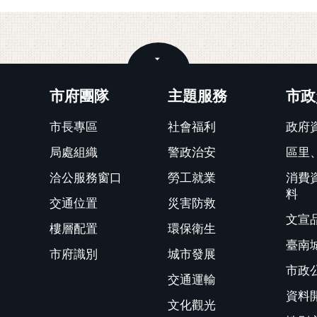
關閉
市府團隊
主題服務
市政
市長專區
社會福利
政府
局處組織
警政治安
區里
洽公服務窗口
勞工就業
消費
料
交通位置
災害防救
文宣
樓層配置
環保衛生
臺南
市府識別
城市發展
市政
交通運輸
資料
文化觀光