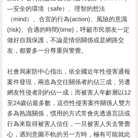
黃
—安全的環境（safe）、理智的想法
偉
（mind）、合宜的行為(action)、風險的意識
哲
(risk)、合適的時間(time)，呼籲市民朋友一定
螢
做好自我保護，不論是情侶關係或是網路交
光
花
友，都要多一分尊重與警覺。
泉
桐
社會局家防中心指出，依全國近年性侵害通報
花
案件發現，兩造為交往關係者約佔三成，另遭
祭
網友性侵者則約佔一成；而被害人年齡層以12
網
至24歲佔最多數，這些性侵害案件關係人雙方
站
導
多為熟識關係，慣用的方式常會先透過言語或
覽
行為來取得被害人信任，一旦被害人失去警覺
訂
心，遇到意圖不軌的另一方時，極有可能就此
閱