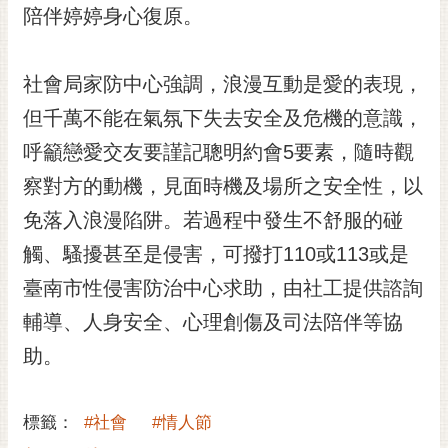
私
陪伴婷婷身心復原。
權
及
安
社會局家防中心強調，浪漫互動是愛的表現，
全
但千萬不能在氣氛下失去安全及危機的意識，
政
策
呼籲戀愛交友要謹記聰明約會5要素，隨時觀
網
察對方的動機，見面時機及場所之安全性，以
站
免落入浪漫陷阱。若過程中發生不舒服的碰
資
料
觸、騷擾甚至是侵害，可撥打110或113或是
開
臺南市性侵害防治中心求助，由社工提供諮詢
放
宣
輔導、人身安全、心理創傷及司法陪伴等協
告
助。
市
府
標籤：
#社會
#情人節
交