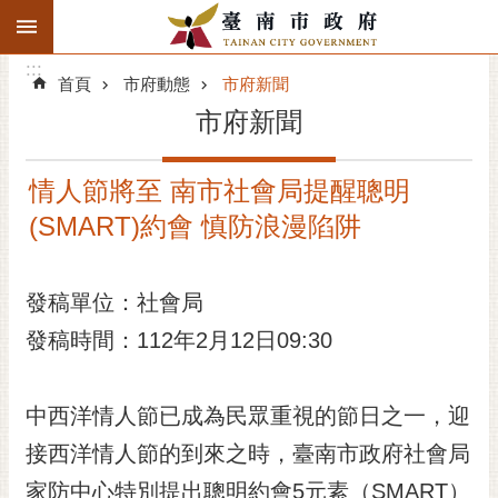
:::
搜
:::
跳到主要內容區塊
尋
:::
進
首頁
市府動態
市府新聞
階
市府新聞
搜
尋
情人節將至 南市社會局提醒聰明
精彩府城
(SMART)約會 慎防浪漫陷阱
市府動態
發稿單位：社會局
市府團隊
發稿時間：112年2月12日09:30
主題服務
市政資訊
中西洋情人節已成為民眾重視的節日之一，迎
接西洋情人節的到來之時，臺南市政府社會局
市民互動
家防中心特別提出聰明約會5元素（SMART）