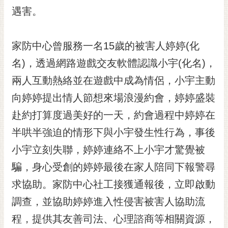
RSS
遇害。
訂
閱
家防中心曾服務一名15歲的被害人婷婷(化
電
名)，透過網路遊戲交友軟體認識小宇(化名)，
子
報
兩人互動熱絡並在遊戲中成為情侶，小宇主動
市
向婷婷提出情人節想來場浪漫約會，婷婷盛裝
民
赴約打算度過美好的一天，約會過程中婷婷在
信
半哄半強迫的情形下與小宇發生性行為，事後
箱
小宇立刻失聯，婷婷連絡不上小宇才驚覺被
English
騙，身心受創的婷婷最後在家人陪同下報警尋
日
本
求協助。家防中心社工接獲通報後，立即啟動
語
調查，並協助婷婷進入性侵害被害人協助流
程，提供其友善司法、心理諮商等相關資源，
隱