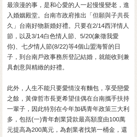
私
最浪漫的事，是和心愛的人一起慢慢變老，進
權
入婚姻殿堂。台南市政府推出「但願與子共長
及
安
久」台南好物新婚好禮。只要在2/14西洋情人
全
節，以及3/14白色情人節、5/20(象徵我愛
政
策
你)、七夕情人節(8/22)等4個山盟海誓的日
網
子，到台南戶政事務所登記結婚，就能收到兼
站
具創意與精緻的好禮。
資
料
開
此外，人生不能只要愛情沒有麵包，享受戀愛
放
宣
之餘，黃偉哲市長更希望佳偶在台南攜手扶持
告
一輩子，因此特別在今年加碼青年政策三大利
市
多，包括(一)青年創業貸款最高額度由100萬
府
元提高為200萬元，為創業者找第一桶金，還
交