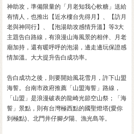
RSS
神助攻，準備限量的「月老知我心軟糖」送給
有情人，也推出【近水樓台先得月】、【訪月
訂
閱
老與神同行】、【泡湯助攻感情升溫】等3大
電
主題告白路線，有浪漫山海風景的相伴、月老
子
報
廟加持，還有暖呼呼的泡湯，邊走邊玩保證感
市
情加溫。大大提升告白成功率。
民
信
告白成功之後，則要開始風花雪月，許下山盟
箱
海誓。台南市政府推薦「山盟海誓」路線，
English
「山盟」是浪漫破表的龍崎光節空山祭；「海
日
本
誓」景點，則有台灣極西點的國聖燈塔(愛你
語
到極點)、北門井仔腳夕陽、漁光島等。
隱