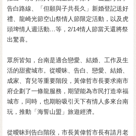
黃
告白路線、「但願與子共長久」新婚登記送好
偉
禮、龍崎光節空山祭情人節限定活動，以及虎
哲
頭埤情人週活動…等，2/14情人節當天還將祭
螢
出驚喜。
光
花
泉
眾所皆知，台南是適合戀愛、結婚、工作及生
桐
活的甜蜜城市。從曖昧、告白、戀愛、結婚、
花
成家、育兒等重要階段，黃偉哲市長要求南市
祭
府企劃了一條龍服務，期望能為市民打造幸福
網
城市，同時，也期盼吸引天下有情人多來台南
站
導
玩，推動「海誓山盟」旅遊經濟。
覽
訂
從曖昧到告白階段，市長黃偉哲市長有請月老
閱