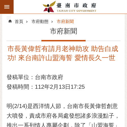
:::
搜
:::
跳到主要內容區塊
尋
:::
進
首頁
市府動態
市府新聞
階
市府新聞
搜
尋
市長黃偉哲有請月老神助攻 助告白成
精彩府城
功! 來台南許山盟海誓 愛情長久一世
市府動態
發稿單位：台南市政府
市府團隊
發稿時間：112年2月13日17:25
主題服務
市政資訊
明(2/14)是西洋情人節，台南市長黃偉哲創意
大噴發，責成市府各局處發想諸多浪漫點子，
市民互動
推出一系列情人專屬企劃，除了「山盟海誓」