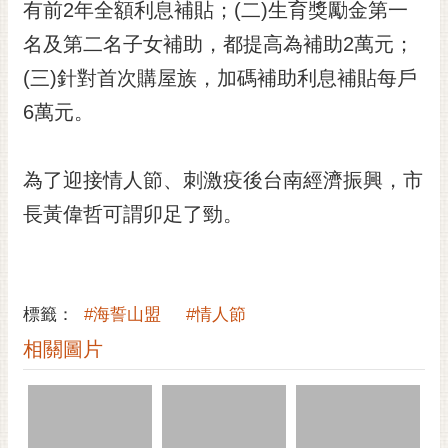
通
有前2年全額利息補貼；(二)生育獎勵金第一
位
名及第二名子女補助，都提高為補助2萬元；
置
(三)針對首次購屋族，加碼補助利息補貼每戶
6萬元。
為了迎接情人節、刺激疫後台南經濟振興，市
長黃偉哲可謂卯足了勁。
標籤：
#海誓山盟
#情人節
相關圖片