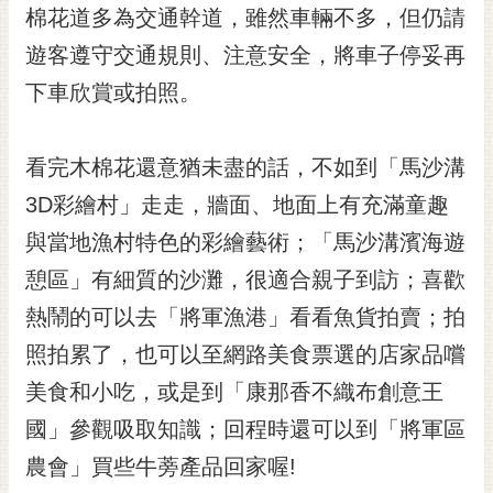
私
棉花道多為交通幹道，雖然車輛不多，但仍請
權
遊客遵守交通規則、注意安全，將車子停妥再
及
安
下車欣賞或拍照。
全
政
策
看完木棉花還意猶未盡的話，不如到「馬沙溝
網
3D彩繪村」走走，牆面、地面上有充滿童趣
站
與當地漁村特色的彩繪藝術；「馬沙溝濱海遊
資
料
憩區」有細質的沙灘，很適合親子到訪；喜歡
開
熱鬧的可以去「將軍漁港」看看魚貨拍賣；拍
放
宣
照拍累了，也可以至網路美食票選的店家品嚐
告
美食和小吃，或是到「康那香不織布創意王
市
國」參觀吸取知識；回程時還可以到「將軍區
府
農會」買些牛蒡產品回家喔!
交