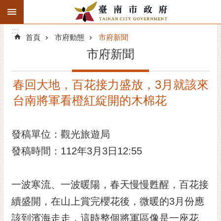
:::
搜
:::
跳到主要內容區塊
尋
:::
進
首頁
市府動態
市府新聞
階
市府新聞
搜
尋
春回大地，百花接力盛放，3月就該來
精彩府城
台南將軍看橙紅綻開的木棉花
市府動態
發稿單位：觀光旅遊局
市府團隊
發稿時間：112年3月3日12:55
主題服務
市政資訊
一波寒流、一波暖陽，春天慢慢甦醒，百花接
續盛開，在山上賞完櫻花後，微暖的3月份應
市民互動
該到濱海走走，這時整個將軍區像是一座花