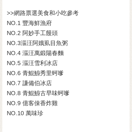
通
位
>>網路票選美食和小吃參考
置
NO.1 豐海鮮漁府
NO.2 阿妙手工饅頭
NO.3漚汪阿娥虱目魚粥
NO.4 漚汪萬鍛陽春麵
NO.5 漚汪雪利冰店
NO.6 青鯤鯓秀里蚵嗲
NO.7 謙備伯冰店
NO.8 青鯤鯓古早味蚵嗲
NO.9 億客倈香炸雞
NO.10 萬味珍