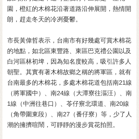
黃
園，橙紅的木棉花沿著道路沿伸展開，熱情開
偉
朗，趕走冬天的冷冽憂鬱。
哲
螢
市長黃偉哲表示，台南市有好幾處可賞木棉花
光
花
的地點，如北區東豐路、東區巴克禮公園以及
泉
白河區林初埤，因為知名度較高，吸引許多人
桐
朝聖。其實有著木棉故鄉之稱的將軍區，就有
花
台南最多的木棉花，多處木棉花道包括南21線
祭
（將軍國中）、南24線（大潭寮往漚汪）、南
網
1線（中洲往巷口）、苓仔竂北環道、南20線
站
導
（角帶圍東段）、南27（番仔寮）等，少了人
覽
潮的擁擠喧鬧，可靜靜的漫步賞花拍照。
訂
閱