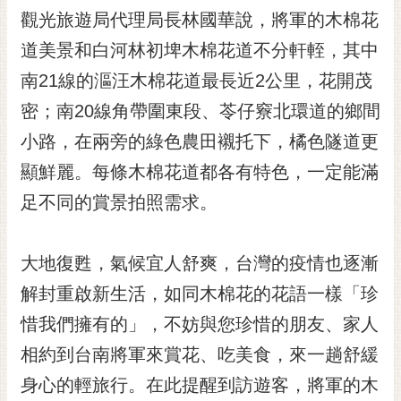
RSS
觀光旅遊局代理局長林國華說，將軍的木棉花
道美景和白河林初埤木棉花道不分軒輊，其中
訂
閱
南21線的漚汪木棉花道最長近2公里，花開茂
電
密；南20線角帶圍東段、苓仔竂北環道的鄉間
子
報
小路，在兩旁的綠色農田襯托下，橘色隧道更
市
顯鮮麗。每條木棉花道都各有特色，一定能滿
民
足不同的賞景拍照需求。
信
箱
大地復甦，氣候宜人舒爽，台灣的疫情也逐漸
English
解封重啟新生活，如同木棉花的花語一樣「珍
日
本
惜我們擁有的」，不妨與您珍惜的朋友、家人
語
相約到台南將軍來賞花、吃美食，來一趟舒緩
身心的輕旅行。在此提醒到訪遊客，將軍的木
隱