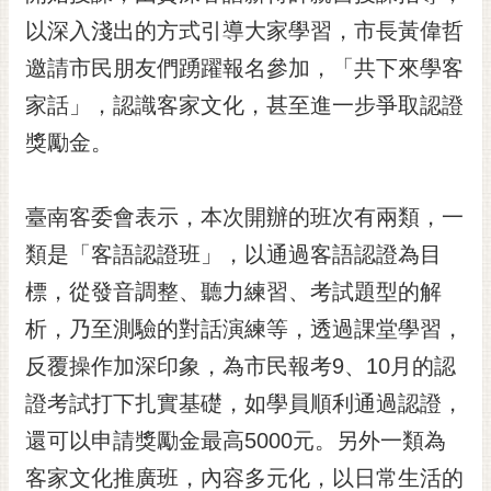
黃
以深入淺出的方式引導大家學習，市長黃偉哲
偉
邀請市民朋友們踴躍報名參加，「共下來學客
哲
家話」，認識客家文化，甚至進一步爭取認證
螢
獎勵金。
光
花
泉
臺南客委會表示，本次開辦的班次有兩類，一
桐
類是「客語認證班」，以通過客語認證為目
花
標，從發音調整、聽力練習、考試題型的解
祭
析，乃至測驗的對話演練等，透過課堂學習，
網
反覆操作加深印象，為市民報考9、10月的認
站
導
證考試打下扎實基礎，如學員順利通過認證，
覽
還可以申請獎勵金最高5000元。另外一類為
訂
客家文化推廣班，內容多元化，以日常生活的
閱