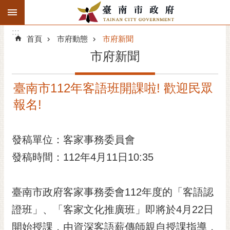
:::
搜
:::
跳到主要內容區塊
尋
:::
進
首頁
市府動態
市府新聞
階
市府新聞
搜
尋
臺南市112年客語班開課啦! 歡迎民眾
精彩府城
報名!
市府動態
發稿單位：客家事務委員會
市府團隊
發稿時間：112年4月11日10:35
主題服務
市政資訊
臺南市政府客家事務委會112年度的「客語認
證班」、「客家文化推廣班」即將於4月22日
市民互動
開始授課，由資深客語薪傳師親自授課指導，