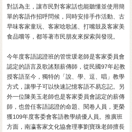
RSS
對話為主，讓市民對客家話也能聽懂並使用簡
單的客語作招呼問候，同時安排手作活動、古
訂
閱
早味客家童玩、客家唸歌謠、打嘴鼓及客家美
電
食品嚐等，都等著市民朋友來探索與發現。
子
報
市
今年度客語認證班的管世瑗老師是客家委員會
民
認定的語言及歌謠類薪傳師，從民國97年起教
信
授客語至今，獨特的「說、學、逗、唱」教學
箱
方式，讓學子可以快速記憶客語不易忘記。另
English
外一位陳美玉老師也是客家委員會認定的薪傳
日
本
師，也曾任客語認證的命題、閱卷人員，更榮
語
獲109年度客委會客語教學績優人員。推廣班
方面，南瀛客家文化協會理事劉寶珠老師擅長
隱