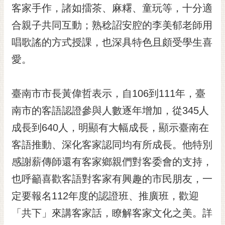
私
客家手作，諸如擂茶、麻糬、童玩等，十分適
權
合親子共同互動；熟稔詔安腔的李美郁老師用
及
安
唱歌謠的方式授課，也深具特色且頗受學生喜
全
愛。
政
策
網
臺南市市長黃偉哲表示，自106到111年，臺
站
南市的客語認證參與人數逐年增加，從345人
資
料
成長到640人，明顯有大幅成長，顯示臺南在
開
客語推動、深化客家認同均有所成長。他特別
放
宣
感謝薪傳師還有客家鄉親們對客委會的支持，
告
也呼籲喜歡客語對客家有興趣的市民朋友，一
市
定要報名112年度的認證班、推廣班，歡迎
府
「共下」來講客家話，瞭解客家文化之美。詳
交