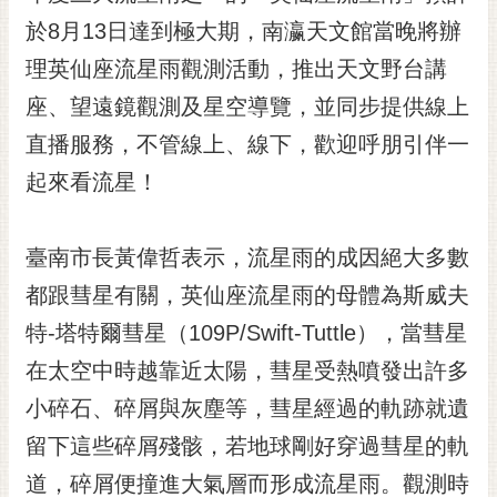
黃
於8月13日達到極大期，南瀛天文館當晚將辦
偉
理英仙座流星雨觀測活動，推出天文野台講
哲
座、望遠鏡觀測及星空導覽，並同步提供線上
螢
直播服務，不管線上、線下，歡迎呼朋引伴一
光
花
起來看流星！
泉
桐
臺南市長黃偉哲表示，流星雨的成因絕大多數
花
都跟彗星有關，英仙座流星雨的母體為斯威夫
祭
特-塔特爾彗星（109P/Swift-Tuttle），當彗星
網
在太空中時越靠近太陽，彗星受熱噴發出許多
站
導
小碎石、碎屑與灰塵等，彗星經過的軌跡就遺
覽
留下這些碎屑殘骸，若地球剛好穿過彗星的軌
訂
道，碎屑便撞進大氣層而形成流星雨。觀測時
閱