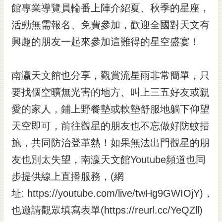
私
館專業導覽員輪番上陣介紹夏、秋季的星座，
權
活動無需報名、免費參加，歡迎全國對天文有
及
安
興趣的朋友一起來參加這難得的星空盛宴！
全
政
策
南瀛天文館也分享，觀賞流星雨非常簡單，只
網
要找個空曠無光害的地方、叫上三五好友或親
站
愛的家人，鋪上野餐墊或軟墊舒服地躺下仰望
資
料
天空即可，前往觀星的朋友也不忘做好防蚊措
開
施，共同防治登革熱！如果無法出門觀星的朋
放
宣
友也別太失望，南瀛天文館Youtube頻道也同
告
步提供線上直播服務，(網
市
址: https://youtube.com/live/twHg9GWIOjY)，
府
也邀請觀眾填寫表單(https://reurl.cc/YeQZll)
交