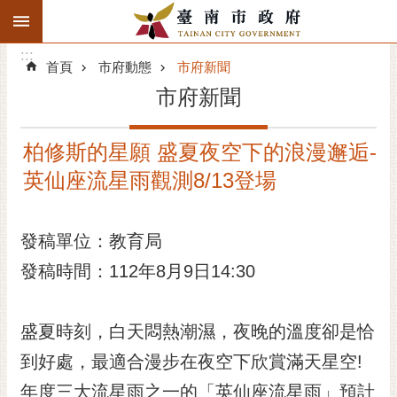
:::
搜
:::
跳到主要內容區塊
尋
:::
進
首頁
市府動態
市府新聞
階
市府新聞
搜
尋
柏修斯的星願 盛夏夜空下的浪漫邂逅-
精彩府城
英仙座流星雨觀測8/13登場
市府動態
發稿單位：教育局
市府團隊
發稿時間：112年8月9日14:30
主題服務
市政資訊
盛夏時刻，白天悶熱潮濕，夜晚的溫度卻是恰
到好處，最適合漫步在夜空下欣賞滿天星空!
市民互動
年度三大流星雨之一的「英仙座流星雨」預計