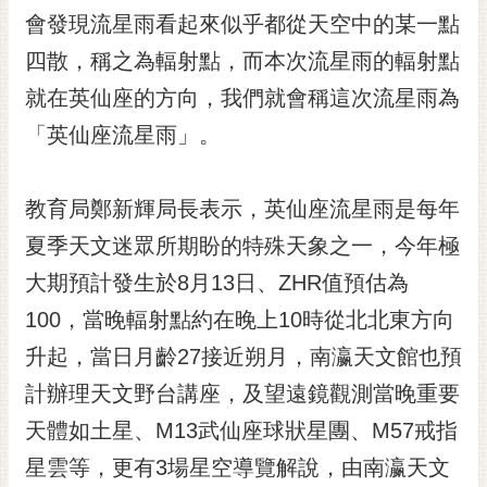
RSS
會發現流星雨看起來似乎都從天空中的某一點
四散，稱之為輻射點，而本次流星雨的輻射點
訂
閱
就在英仙座的方向，我們就會稱這次流星雨為
電
「英仙座流星雨」。
子
報
市
教育局鄭新輝局長表示，英仙座流星雨是每年
民
夏季天文迷眾所期盼的特殊天象之一，今年極
信
大期預計發生於8月13日、ZHR值預估為
箱
100，當晚輻射點約在晚上10時從北北東方向
English
升起，當日月齡27接近朔月，南瀛天文館也預
日
本
計辦理天文野台講座，及望遠鏡觀測當晚重要
語
天體如土星、M13武仙座球狀星團、M57戒指
星雲等，更有3場星空導覽解說，由南瀛天文
隱