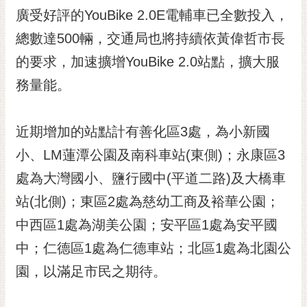
RSS
廣受好評的YouBike 2.0E電輔車已全數投入，
總數達500輛，交通局也將持續依黃偉哲市長
訂
閱
的要求，加速擴增YouBike 2.0站點，擴大服
電
務量能。
子
報
市
近期增加的站點計有善化區3處，為小新國
民
小、LM蓮潭公園及南科車站(東側)；永康區3
信
處為大灣國小、鹽行國中(平道二路)及大橋車
箱
站(北側)；東區2處為慈幼工商及裕華公園；
English
中西區1處為湖美公園；安平區1處為安平國
日
本
中；仁德區1處為仁德車站；北區1處為北園公
語
園，以滿足市民之期待。
隱