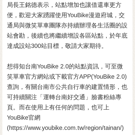
私
局長王銘德表示，站點增加也讓借還車更方
權
便，歡迎大家踴躍使用YouBike漫遊府城，交
及
安
通局與微笑單車團隊亦持續辦理各生活圈的設
全
站會勘，後續也將繼續增設各區站點，於年底
政
策
達成設站300站目標，敬請大家期待。
網
站
想得知台南YouBike 2.0的站點資訊，可至微
資
料
笑單車官方網站或下載官方APP(YouBike 2.0)
開
查詢，有關台南市公共自行車的建置情形，也
放
宣
可持續關注「運轉台南好交通」臉書粉絲專
告
頁。而在使用上有任何的問題，也可上
市
YouBike官網
府
(https://www.youbike.com.tw/region/tainan/)
交