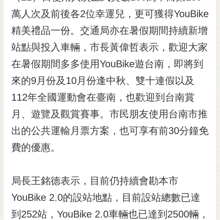
黃
萬人次及前後各2位幸運兒，更可獲得YouBike
偉
精美禮品一份。交通局亦在暑假期間持續新增
哲
站點與投入車輛，市長黃偉哲表示，歡迎大家
螢
在暑假期間多多使用YouBike遊台南，即將到
光
花
來的9月份及10月份逢中秋、雙十連假以及
泉
112年全國運動會在臺南，也歡迎到台南賞
桐
月、遊覽及觀賞賽事。市民朋友使用台南市推
花
出的公共運輸月票方案，也可享有前30分鐘免
祭
費的優惠。
網
站
導
局長王銘德表示，目前仍持續會勘本市
覽
YouBike 2.0的設站地點，目前設站總數已達
訂
到252站，YouBike 2.0車輛也已達到2500輛，
閱