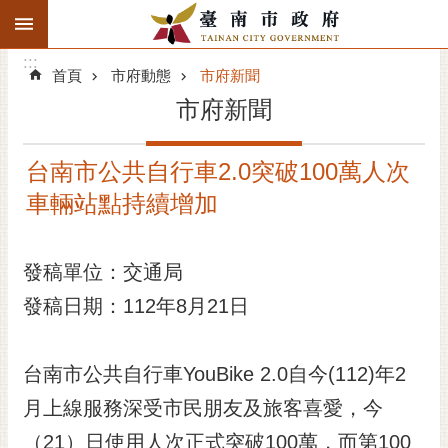
:::
搜
:::
跳到主要內容區塊
尋
:::
進
首頁
市府動態
市府新聞
階
市府新聞
搜
尋
台南市公共自行車2.0突破100萬人次
精彩府城
車輛站點持續增加
市府動態
發稿單位：交通局
市府團隊
發稿日期：112年8月21日
主題服務
市政資訊
台南市公共自行車YouBike 2.0自今(112)年2
月上線服務深受市民朋友及旅客喜愛，今
市民互動
（21）日使用人次正式突破100萬，而第100