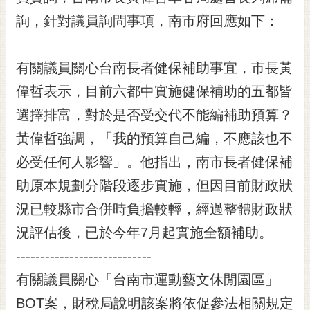
黃
詢，針對議員詢問事項，南市府回應如下：
偉
哲
有關議員關心台南長者健保補助事宜，市長黃
螢
偉哲表示，目前六都中實施健保補助的五都皆
光
花
選擇排富，對於是否受交代不能編補助預算？
泉
黃偉哲強調，「我的預算自己編，不應該也不
桐
必受任何人影響」。他指出，南市長者健保補
花
助原本規劃分階段逐步實施，但因目前財政狀
祭
況已較縣市合併時負擔較輕，經過整體財政狀
網
況評估後，已於今年7月起實施全額補助。
站
導
----------------------------
覽
有關議員關心「台南市運動藝文休閒園區」
訂
BOT案，財稅局說明該案將依促參法相關規定
閱