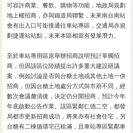
私
可容許商業、餐飲、購物等功能，地政局規劃
權
及
地上權招商，亦與鐵道局聯繫，未來南台南站
安
會有出入口可銜接通往車站專區，交通局亦規
全
劃捷運站站點，未來本區相當有發展潛力。
政
策
網
至於車站專用區原舉辦招商說明預計單獨招
站
商，但因該區位陸續提出許多重大建設研議
資
料
案，例如討論是否與台糖土地或其他土地一併
開
招商，但因台糖土地處分方式與市府不同，經
放
宣
數次會議釐清後，決定仍分開招商，預計今年
告
年底啟動公告作業。該區緊鄰仁德二空，都發
市
局都市更新招商成功，將來亦有社會住宅，另
府
台糖有二棟循環宅已租滿，且車站專區緊鄰車
交