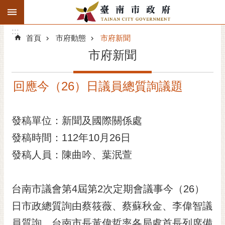
:::
搜
:::
跳到主要內容區塊
尋
:::
進
首頁
市府動態
市府新聞
階
市府新聞
搜
尋
回應今（26）日議員總質詢議題
精彩府城
市府動態
發稿單位：新聞及國際關係處
發稿時間：112年10月26日
市府團隊
發稿人員：陳曲吟、葉泯萱
主題服務
市政資訊
台南市議會第4屆第2次定期會議事今（26）
日市政總質詢由蔡筱薇、蔡蘇秋金、李偉智議
市民互動
員質詢，台南市長黃偉哲率各局處首長列席備