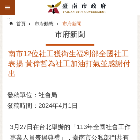
:::
搜
:::
跳到主要內容區塊
尋
:::
進
首頁
市府動態
市府新聞
階
市府新聞
搜
尋
南市12位社工獲衛生福利部全國社工
精彩府城
表揚 黃偉哲為社工加油打氣並感謝付
市府動態
出
市府團隊
發稿單位：社會局
主題服務
發稿時間：2024年4月1日
市政資訊
3月27日在台北舉辦的「113年全國社會工作
市民互動
專業人員表揚典禮」，臺南市公私部門共有