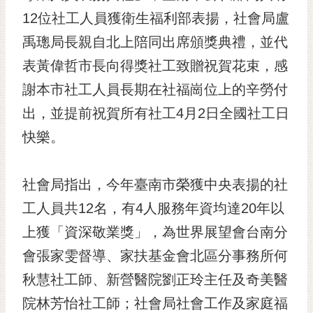
12位社工人員獲衛生福利部表揚，社會局盧
黃
偉
禹璁局長親自北上陪同出席頒獎典禮，並代
哲
表黃偉哲市長向得獎社工致贈祝賀花束，感
螢
謝本市社工人員長期在社福崗位上的辛勞付
光
花
出，並提前祝賀所有社工4月2日全國社工日
泉
快樂。
桐
花
社會局指出，今年臺南市榮獲中央表揚的社
祭
工人員共12名，有4人服務年資均達20年以
網
上獲「資深敬業獎」，為世界展望會台南分
站
導
會張家雯督導、家扶基金會北區分事務所何
覽
秋慧社工師、新營醫院劉正玲主任及奇美醫
訂
院林芳怡社工師；社會局社會工作及家庭福
閱