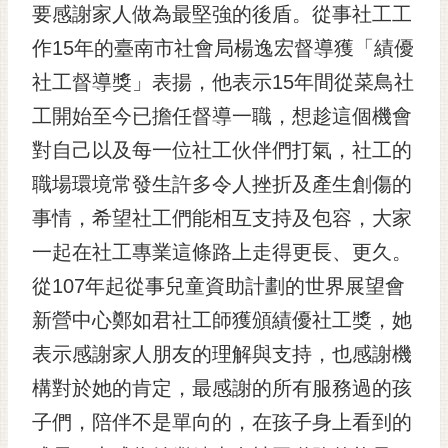
私
要感謝家人做為最堅強的後盾。從事社工工
權
作15年的臺南市社會局楊逸宏督導獲「績優
及
安
社工督導獎」表揚，他表示15年間從菜鳥社
全
工開始至今已擔任督導一職，想趁這個機會
政
策
對自己以及每一位社工伙伴們打氣，社工的
網
職場環境常發生許多令人挫折及產生創傷的
站
事情，希望社工們能相互支持及包容，大家
資
一起在社工專業這條路上走得更長、更久。
料
開
從107年起從事兒童資助計劃的世界展望會
放
新營中心鄭如君社工師獲頒績優社工獎，她
宣
告
表示感謝家人朋友的理解與支持，也感謝機
市
構對於她的肯定，最感謝的所有服務過的孩
府
子們，陪伴不是單向的，在孩子身上看到的
交