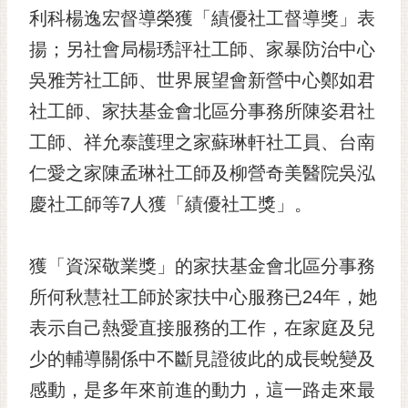
利科楊逸宏督導榮獲「績優社工督導獎」表
RSS
揚；另社會局楊琇評社工師、家暴防治中心
訂
閱
吳雅芳社工師、世界展望會新營中心鄭如君
電
社工師、家扶基金會北區分事務所陳姿君社
子
報
工師、祥允泰護理之家蘇琳軒社工員、台南
仁愛之家陳孟琳社工師及柳營奇美醫院吳泓
市
民
慶社工師等7人獲「績優社工獎」。
信
箱
獲「資深敬業獎」的家扶基金會北區分事務
English
所何秋慧社工師於家扶中心服務已24年，她
日
表示自己熱愛直接服務的工作，在家庭及兒
本
語
少的輔導關係中不斷見證彼此的成長蛻變及
感動，是多年來前進的動力，這一路走來最
隱