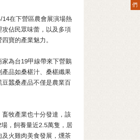
們
/14在下營區農會展演場熱
理攻佔民眾味蕾，以及多項
營四寶的產業魅力。
家為台19甲線帶來下營鵝
列產品如桑椹汁、桑椹纖果
黑豆蠶桑產品不僅是農業百
，畜牧產業也十分發達，該
場，飼養量近2.5萬隻，居
肉及火雞肉美食發展，燻茶