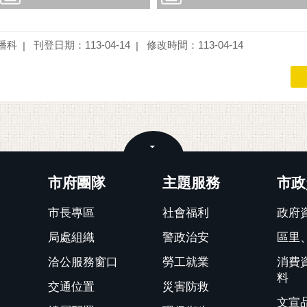
播科
刊登日期：113-04-14
修改時間：113-04-14
關閉
市府團隊
主題服務
市政
市長專區
社會福利
政府
局處組織
警政治安
區里
洽公服務窗口
勞工就業
消費
料
交通位置
災害防救
文宣