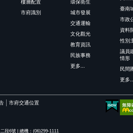
樓層配置
環保衛生
臺南
市府識別
城市發展
市政
交通運輸
資料
文化觀光
性別
教育資訊
議員
民族事務
情形
更多...
民間
更多..
告
市府交通位置
號 | 總機：(06)299-1111