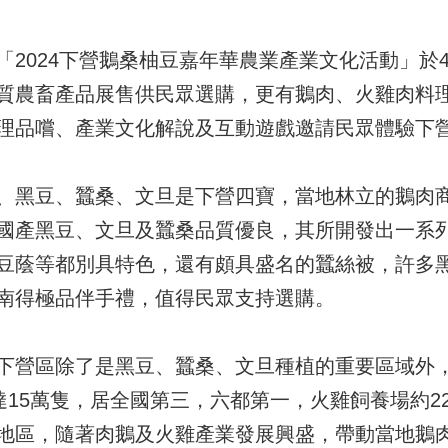
2024下營鵝桑柚豆嘉年華農業產業文化活動」於4
質農畜產品展售供民眾選購，更有鵝肉、火雞肉料
理品嚐、產業文化解說及互動遊戲邀請民眾體驗下
、黑豆、蠶桑、文旦是下營四寶，當地林立的鵝肉商
國產黑豆、文旦及蠶桑品質優良，其所開發出一系
豆蔭等都別具特色，還有頗具盛名的蠶絲被，許多
南得極品伴手禮，值得民眾支持選購。
下營區除了是黑豆、蠶桑、文旦種植的重要區域外
達15萬隻，居全國第三，六都第一，火雞飼養場約22
地區，隨著肉鵝及火雞產業發展興盛，帶動當地鵝