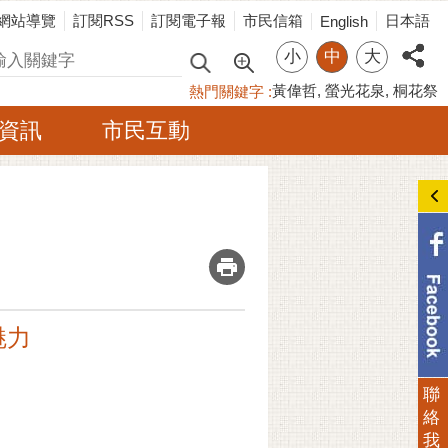
網站導覽
訂閱RSS
訂閱電子報
市民信箱
日本語
English
小
中
大
尋
黃偉哲
螢光花泉
桐花祭
熱門關鍵字
資訊
市民互動
_
魅力
聯
絡
我