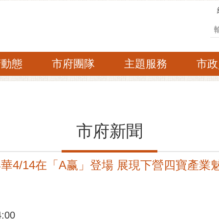
搜
府動態
市府團隊
主題服務
市政
市府新聞
年華4/14在「A赢」登場 展現下營四寶產業
:00