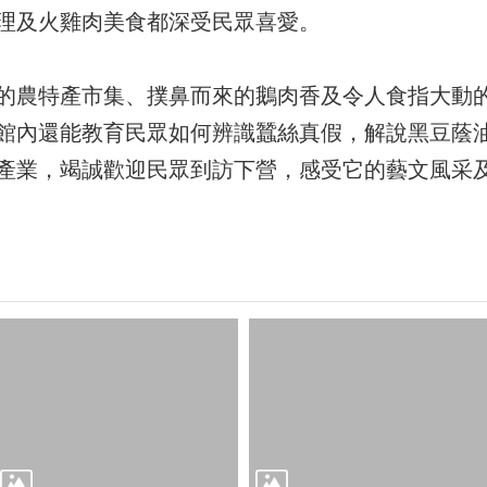
理及火雞肉美食都深受民眾喜愛。
的農特產市集、撲鼻而來的鵝肉香及令人食指大動
館內還能教育民眾如何辨識蠶絲真假，解說黑豆蔭
產業，竭誠歡迎民眾到訪下營，感受它的藝文風采