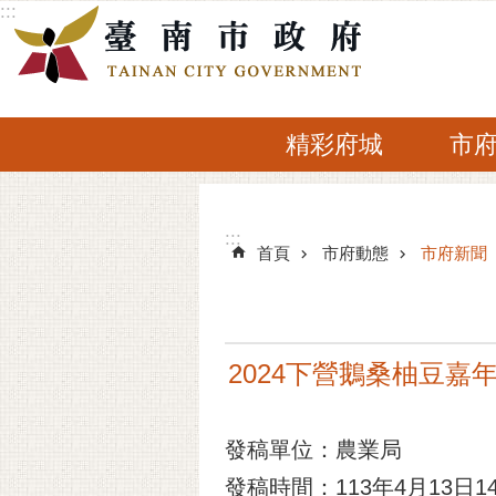
:::
跳到主要內容區塊
精彩府城
市
:::
:::
首頁
市府動態
市府新聞
2024下營鵝桑柚豆嘉
發稿單位：農業局
發稿時間：113年4月13日14