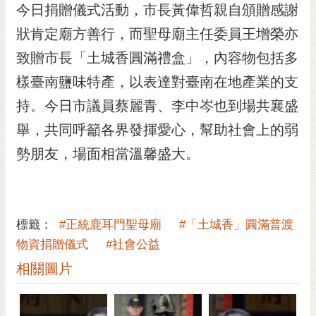
私
今日捐贈儀式活動，市長黃偉哲親自頒贈感謝
權
狀肯定廟方善行，而聖母廟主任委員王增榮亦
及
安
致贈市長「土城香圓滿禮盒」，內容物包括多
全
樣臺南鹽味特產，以表達對臺南在地產業的支
政
策
持。今日市議員蔡麗青、李中岑也到場共襄盛
網
舉，共同呼籲各界發揮愛心，幫助社會上的弱
站
勢朋友，場面相當溫馨盛大。
資
料
開
放
標籤：
#正統鹿耳門聖母廟
#「土城香」圓滿普渡
宣
告
物資捐贈儀式
#社會公益
相關圖片
市
府
交