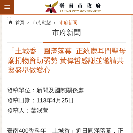
:::
搜
:::
跳到主要內容區塊
尋
:::
進
首頁
市府動態
市府新聞
階
市府新聞
搜
尋
「土城香」圓滿落幕 正統鹿耳門聖母
精彩府城
廟捐物資助弱勢 黃偉哲感謝並邀請共
市府動態
襄盛舉做愛心
市府團隊
發稿單位：新聞及國際關係處
主題服務
發稿日期：113年4月25日
發稿人：葉泯萱
市政資訊
市民互動
臺南400香科年「土城香」近日圓滿落幕，正