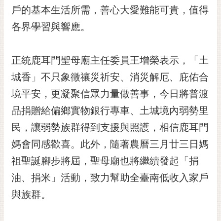
戶的基本生活所需，善心大愛難能可貴，值得
RSS
各界學習與響應。
訂
閱
電
正統鹿耳門聖母廟主任委員王增榮表示，「土
子
報
城香」不只象徵禳災祈安、消災解厄、庇佑合
境平安，更凝聚信眾力量做善事，今日將普渡
市
民
品捐贈給偏鄉實物銀行專車、土城境內弱勢里
信
民，讓弱勢族群得到支援與照護，相信鹿耳門
箱
媽會同感歡喜。此外，隨著農曆三月廿三日媽
English
祖聖誕腳步將屆，聖母廟也將繼續發起「捐
日
油、捐米」活動，致力幫助全臺南低收入家戶
本
語
與族群。
隱