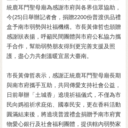
統鹿耳門聖母廟為感謝市府與各界信眾協助，
黃
偉
今(25)日舉辦記者會，捐贈2200份普渡供品禮
哲
盒予南市弱勢與社福機構。市長黃偉哲也頒贈
螢
感謝狀表揚，呼籲民間團體與市府公私協力攜
光
花
手合作，幫助弱勢朋友得到更完善支援及照
泉
護，盡心力共創溫暖宜居大臺南。
桐
花
市長黃偉哲表示，感謝正統鹿耳門聖母廟長期
祭
與南市府攜手互助，共同傳愛支持社會公益，
網
日前舉辦「土城香」遶境祈福儀式，不僅為市
站
導
民向媽祖祈求庇佑、國泰民安，更在香科活動
覽
圓滿結束後，將遶境普渡禮盒捐贈予南市府實
訂
物愛心銀行及社會福利團體，提供轄內弱勢家
閱