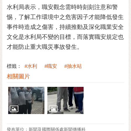
RSS
水利局表示，職安觀念需時時刻刻注意和警
惕，了解工作環境中之危害因子才能降低發生
訂
閱
事件時造成之傷害，持續推動及深化職業安全
電
文化是水利局不變的目標，而落實職安規定也
子
報
才能防止重大職災事故發生。
市
民
標籤：
#水利
#職安
#抽水站
信
箱
相關圖片
English
日
本
語
隱
發布單位：新聞及國際關係處新聞傳播科