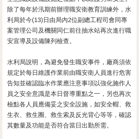
黃
除了每年於汛期前辦理職安衛教育訓練外，水
偉
利局於今(13)日由局內2位副總工程司會同專
哲
案管理公司及機關同仁前往抽水站再次進行職
螢
安宣導及設備陳列檢查。
光
花
泉
水利局說明，為避免發生職安事件，廠商須依
桐
規定於每日維護作業前由職安衛人員進行危害
花
告知並確認臨水作業應注意事項以強化施作人
祭
員之安全意識是本日督導重點之一，另也再次
網
檢點各人員應備妥之安全設施，如安全帽、救
站
導
生衣、救生圈、救生索及反光背心等等，確認
覽
其數量及功能是否符合當日出勤所需。
訂
閱