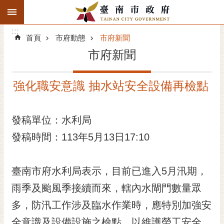
:::
搜
:::
跳到主要內容區塊
尋
:::
進
首頁
市府動態
市府新聞
階
市府新聞
搜
尋
強化職安意識 抽水站安全設備再檢點
精彩府城
市府動態
發稿單位：水利局
發稿時間：113年5月13日17:10
市府團隊
主題服務
臺南市府水利局表示，目前已進入5月汛期，
市政資訊
雨季及颱風季接續而來，轄內水閘門數量眾
多，防汛工作涉及臨水作業時，應特別加強安
市民互動
全意識及設備設施之檢點，以維護勞工安全。