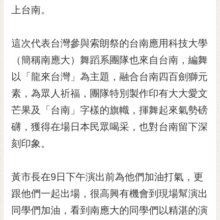
上台南。
RSS
訂
閱
這次代表台灣參與索朗祭的台南應用科技大學
電
（簡稱南應大）舞蹈系團隊也來自台南，編舞
子
報
以「龍來台灣」為主題，融合台南四百劍獅元
素，為眾人祈福，團隊特別製作印有大大愛文
市
民
芒果及「台南」字樣的旗幟，揮舞起來氣勢磅
信
礴，獲得在場日本民眾喝采，也對台南留下深
箱
刻印象。
English
日
黃市長在9日下午演出前為他們加油打氣，更
本
語
跟他們一起出場，很高興有機會到現場幫演出
同學們加油，看到南應大的同學們以精湛的演
隱