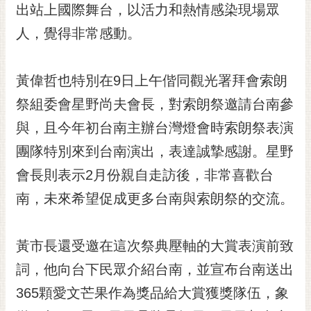
私
出站上國際舞台，以活力和熱情感染現場眾
權
人，覺得非常感動。
及
安
全
黃偉哲也特別在9日上午偕同觀光署拜會索朗
政
策
祭組委會星野尚夫會長，對索朗祭邀請台南參
網
與，且今年初台南主辦台灣燈會時索朗祭表演
站
團隊特別來到台南演出，表達誠摯感謝。星野
資
會長則表示2月份親自走訪後，非常喜歡台
料
開
南，未來希望促成更多台南與索朗祭的交流。
放
宣
告
黃市長還受邀在這次祭典壓軸的大賞表演前致
市
詞，他向台下民眾介紹台南，並宣布台南送出
府
365顆愛文芒果作為獎品給大賞獲獎隊伍，象
交