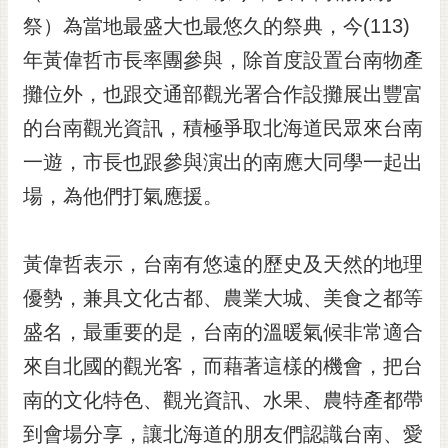
祭）為當地最盛大也最悠久的祭典，今(113)
黃
偉
年黃偉哲市長率團參與，除首度設置台南物產
哲
攤位外，也跟交通部觀光署合作設攤展出豐富
螢
的台南觀光資訊，積極爭取北海道民眾來台南
光
花
一遊，市長也跟參與演出的南應大同學一起出
泉
場，為他們打氣應援。
桐
花
黃偉哲表示，台南有悠遠的歷史及天然的地理
祭
優勢，兼具文化古都、農業大城、美食之都等
網
盛名，最重要的是，台南的溫暖氣候非常適合
站
導
來自北國的觀光客，而藉著這樣的機會，把台
覽
南的文化特色、觀光資訊、水果、農特產都帶
訂
到會場分享，讓北海道的朋友們認識台南、愛
閱