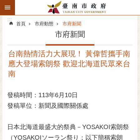
:::
搜
:::
跳到主要內容區塊
尋
:::
進
首頁
市府動態
市府新聞
階
市府新聞
搜
尋
台南熱情活力大展現！ 黃偉哲攜手南
精彩府城
應大登場索朗祭 歡迎北海道民眾來台
市府動態
南
市府團隊
發稿時間：113年6月10日
主題服務
發稿單位：新聞及國際關係處
市政資訊
日本北海道最盛大的祭典－YOSAKOI索朗祭
市民互動
（YOSAKOIソーラン祭り；以下簡稱索朗