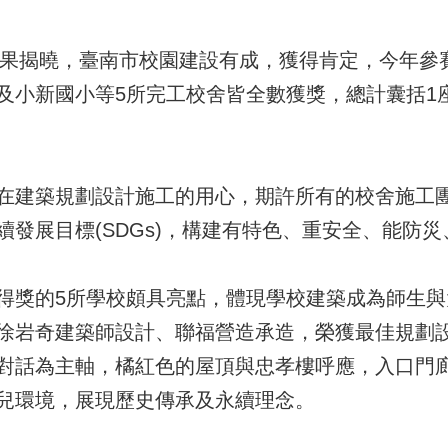
選結果揭曉，臺南市校園建設有成，獲得肯定，今年參
及小新國小等5所完工校舍皆全數獲獎，總計囊括1座
在建築規劃設計施工的用心，期許所有的校舍施工
續發展目標(SDGs)，構建有特色、重安全、能防
得獎的5所學校頗具亮點，體現學校建築成為師生
徐岩奇建築師設計、聯福營造承造，榮獲最佳規劃
對話為主軸，橘紅色的屋頂與忠孝樓呼應，入口門
兒環境，展現歷史傳承及永續理念。