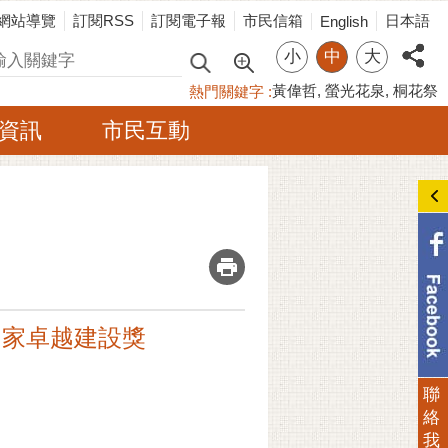
網站導覽
訂閱RSS
訂閱電子報
市民信箱
日本語
English
小
中
大
尋
黃偉哲
螢光花泉
桐花祭
熱門關鍵字
資訊
市民互動
_
國家卓越建設獎
聯
絡
我