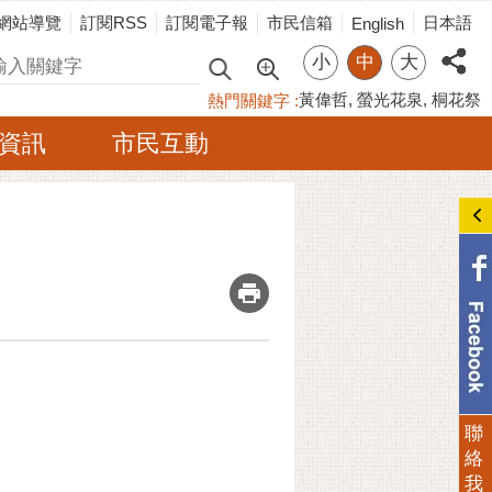
網站導覽
訂閱RSS
訂閱電子報
市民信箱
日本語
English
小
中
大
尋
黃偉哲
螢光花泉
桐花祭
熱門關鍵字
資訊
市民互動
_
聯
絡
我