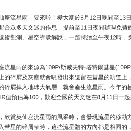
座流星雨」要來啦！極大期於8月12日晚間至13日
館配合眾多天文迷的作息，提前至11日夜間辦理免費觀
遠鏡觀測、星空導覽解說，一路持續至午夜12時，
雨的來源為109P/斯威夫特-塔特爾彗星(109P/Swif
上的碎屑及灰塵就會噴發出來遺留在彗星的軌道上
的碎屑掉入地球大氣層，就會產生流星雨。今年的
ZHR值預估為100，歡迎全國的天文迷在8月11日一
，欣賞英仙座流星雨的風采時，會發現流星的移動
入彗星的碎屑帶時，這些流星體的方向都是相同的