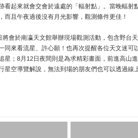
跡看起來就會交會於遠處的「輻射點」。當晚輻射
，而且午夜過後沒有月光影響，觀測條件更佳！
1日將會於南瀛天文館舉辦現場觀測活動，包含野台
一同來看流星、許心願！也再次提醒各位天文迷可
追星；8月12日夜間則是為求精彩畫面，前進高山
行星空導覽解說，無法到場的朋友們也可以透過線