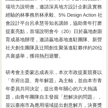
黃
場培力說明會，邀請深具地方設計企劃及實務
偉
經驗的林事務所林承毅、5% Design Action 社
哲
會設計平台呂承慧等知名講師，協助青年打磨
螢
提案亮點，首場說明會今（20）日於贏地創新
光
花
育成基地辦理，邀請贏地基地進駐團隊、新營
泉
社大創生團隊及辻間創生聚落進駐夥伴約20位
桐
共襄盛舉，獲得熱烈迴響。
花
祭
研考會主委蒙志成表示，本次市政提案競賽以
網
「市府出題、青年解題」為主軸，並由本市青
站
導
年委員共同決定，提出青年關心的六大熱議
覽
題，由青年團隊自主發掘「想解決的問題」，
訂
並以臺南市為應用場域提出創意解方，決賽獎
閱