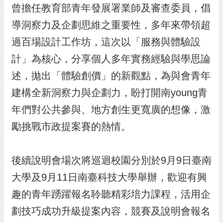
私
曾擔任教育部青年發展署業師及審查委員，倡
權
導洞察力及企劃思維之重要性，多年來帶領超
及
安
過百場設計工作坊，這次以「服務與體驗設
全
計」為核心，分享個人多年實務經驗與學思論
政
策
述，拋出「體驗創價」的新觀點，為與會青年
網
建構全新洞察力與企劃力，盼打開南young青
站
年們對公共參與、地方創生更寬廣的想像，激
資
料
勵挑戰市政提案賽的熱情。
開
放
宣
後續說明會場次將巡迴校園分別於9月9日臺南
告
大學及9月11日南臺科技大學舉辦，歡迎有興
市
趣的青年踴躍報名聆聽精彩培力課程，活用企
府
劃技巧成功升級提案內容，競賽及說明會報名
交