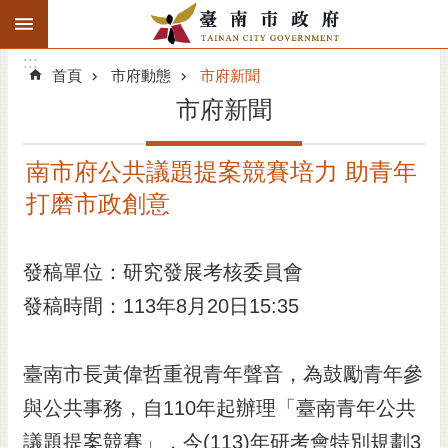
:::
搜
:::
跳到主要內容區塊
尋
:::
進
首頁
市府動態
市府新聞
階
市府新聞
搜
尋
南市府公共議題提案競賽培力 助青年
精彩府城
打磨市政創意
市府動態
發稿單位：研究發展考核委員會
市府團隊
發稿時間：113年8月20日15:35
主題服務
市政資訊
臺南市長黃偉哲重視青年聲音，為鼓勵青年參
與公共事務，自110年起辦理「臺南青年公共
市民互動
議題提案競賽」，今(113)年研考會特別規劃3