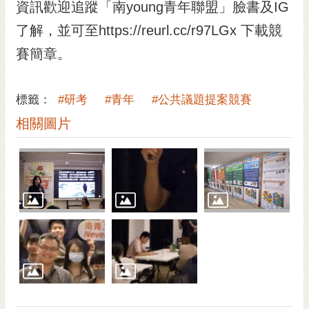
通
資訊歡迎追蹤「南young青年聯盟」臉書及IG
位
了解，並可至https://reurl.cc/r97LGx 下載競
置
賽簡章。
標籤：
#研考
#青年
#公共議題提案競賽
相關圖片