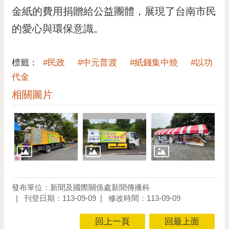
RSS
金紙的費用捐贈給公益團體，展現了台南市民
的愛心與環保意識。
訂
閱
電
標籤：
#民政
#中元普渡
#紙錢集中燒
#以功
子
報
代金
相關圖片
市
民
信
箱
English
日
本
發布單位：新聞及國際關係處新聞傳播科
語
刊登日期：113-09-09
修改時間：113-09-09
隱
回上一頁
回最上面