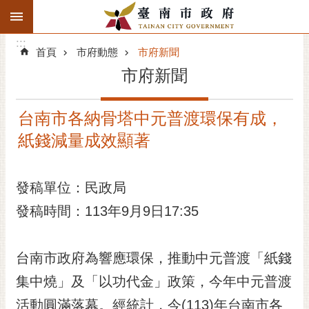
:::
搜
:::
跳到主要內容區塊
尋
:::
進
首頁
市府動態
市府新聞
階
市府新聞
搜
尋
台南市各納骨塔中元普渡環保有成，
精彩府城
紙錢減量成效顯著
市府動態
發稿單位：民政局
市府團隊
發稿時間：113年9月9日17:35
主題服務
市政資訊
台南市政府為響應環保，推動中元普渡「紙錢
集中燒」及「以功代金」政策，今年中元普渡
市民互動
活動圓滿落幕。經統計，今(113)年台南市各