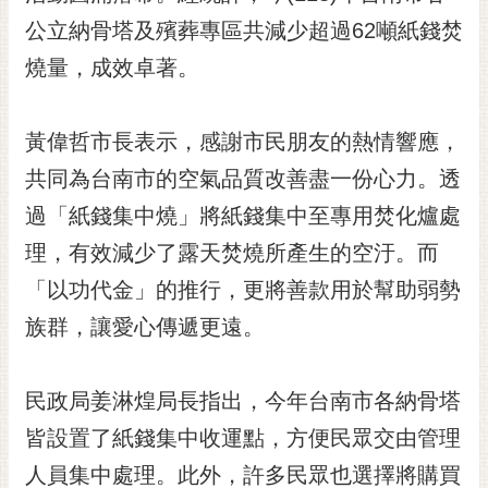
黃
公立納骨塔及殯葬專區共減少超過62噸紙錢焚
偉
燒量，成效卓著。
哲
螢
黃偉哲市長表示，感謝市民朋友的熱情響應，
光
花
共同為台南市的空氣品質改善盡一份心力。透
泉
過「紙錢集中燒」將紙錢集中至專用焚化爐處
桐
理，有效減少了露天焚燒所產生的空汙。而
花
「以功代金」的推行，更將善款用於幫助弱勢
祭
族群，讓愛心傳遞更遠。
網
站
導
民政局姜淋煌局長指出，今年台南市各納骨塔
覽
皆設置了紙錢集中收運點，方便民眾交由管理
訂
人員集中處理。此外，許多民眾也選擇將購買
閱