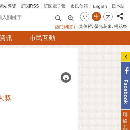
網站導覽
訂閱RSS
訂閱電子報
市民信箱
日本語
English
小
中
大
尋
黃偉哲
螢光花泉
桐花祭
熱門關鍵字
資訊
市民互動
_
大獎
聯
絡
我