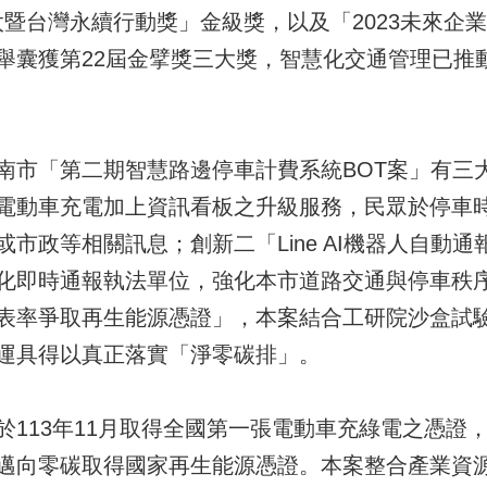
A亞太暨台灣永續行動獎」金級獎，以及「2023未來
舉囊獲第22屆金擘獎三大獎，智慧化交通管理已推
南市「第二期智慧路邊停車計費系統BOT案」有三
電動車充電加上資訊看板之升級服務，民眾於停車
市政等相關訊息；創新二「Line AI機器人自動
化即時通報執法單位，強化本市道路交通與停車秩
表率爭取再生能源憑證」，本案結合工研院沙盒試
運具得以真正落實「淨零碳排」。
於113年11月取得全國第一張電動車充綠電之憑證
邁向零碳取得國家再生能源憑證。本案整合產業資