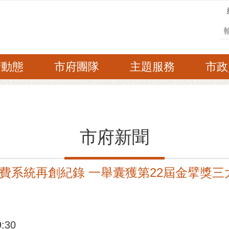
搜
府動態
市府團隊
主題服務
市政
市府新聞
費系統再創紀錄 一舉囊獲第22屆金擘獎三
:30