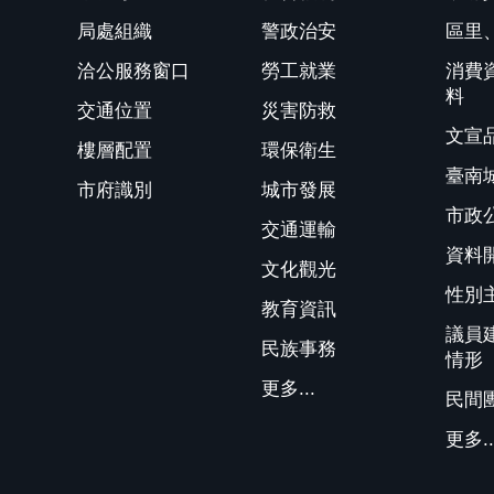
局處組織
警政治安
區里
洽公服務窗口
勞工就業
消費
料
交通位置
災害防救
文宣
樓層配置
環保衛生
臺南
市府識別
城市發展
市政
交通運輸
資料
文化觀光
性別
教育資訊
議員
民族事務
情形
更多...
民間
更多..