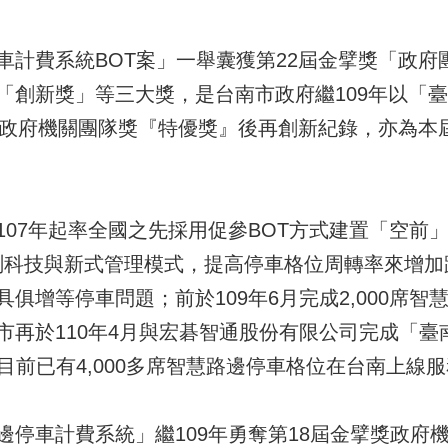
車計費系統BOT案」一舉囊獲第22屆金擘獎「政府
「創新獎」等三大獎，是台南市政府繼109年以「
擘獎政府機關團隊獎『特優獎』後再創新紀錄，亦為本
107年起率全國之先採用促參BOT方式建置「空前
感測科技與新式管理模式，提高停車格位周轉率來增
俱增等停車問題；前於109年6月完成2,000席
市再於110年4月與宏碁智通股份有限公司完成「臺
目前已有4,000多席智慧路邊停車格位在台南上線
邊停車計費系統」繼109年勇奪第18屆金擘獎政府