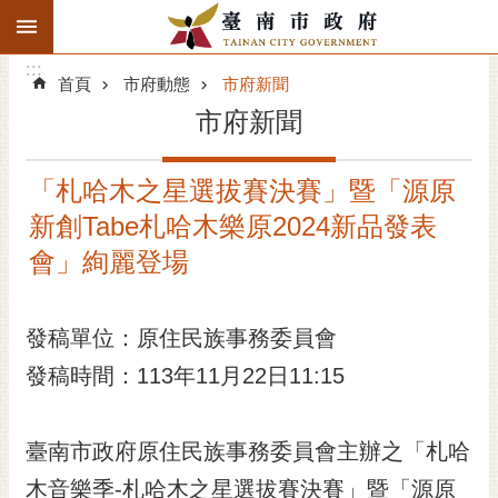
:::
搜
:::
跳到主要內容區塊
尋
:::
進
首頁
市府動態
市府新聞
階
市府新聞
搜
尋
「札哈木之星選拔賽決賽」暨「源原
精彩府城
新創Tabe札哈木樂原2024新品發表
市府動態
會」絢麗登場
市府團隊
發稿單位：原住民族事務委員會
主題服務
發稿時間：113年11月22日11:15
市政資訊
臺南市政府原住民族事務委員會主辦之「札哈
市民互動
木音樂季-札哈木之星選拔賽決賽」暨「源原