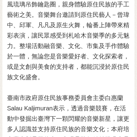
私
風琉璃吊飾鑰匙圈，親身體驗原住民族的手工
權
藝術之美。音樂舞台邀請到原住民藝人－曾瑋
及
安
中、邱軍、凡凡及原生火舞，輪番上陣帶來精
全
彩表演，讓民眾感受到札哈木音樂季的多元魅
政
策
力。整場活動融音樂、文化、市集及手作體驗
網
於一體，無論您是音樂愛好者、文化探索者，
站
或是文創與美食的支持者，都能沉浸於原住民
資
族文化盛會。
料
開
放
臺南市政府原住民族事務委員會主委白惠蘭
宣
告
Salau Kaljimuran表示，透過音樂競賽，在活
市
動中發掘出臺灣下一顆閃耀的音樂新星，讓更
府
多人認識並支持原住民族的音樂文化；本府培
交