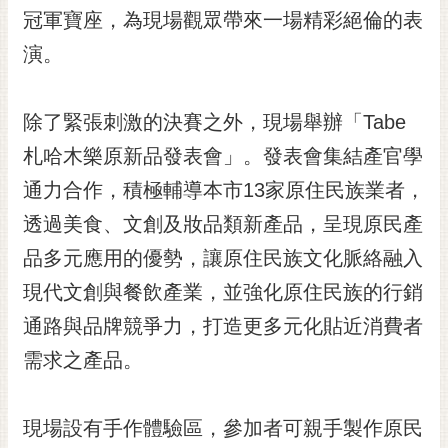
冠軍寶座，為現場觀眾帶來一場精彩絕倫的表
RSS
演。
訂
閱
電
除了緊張刺激的決賽之外，現場舉辦「Tabe
子
報
札哈木樂原新品發表會」。發表會集結產官學
通力合作，積極輔導本市13家原住民族業者，
市
民
透過美食、文創及妝品類新產品，呈現原民產
信
品多元應用的優勢，讓原住民族文化脈絡融入
箱
現代文創與餐飲產業，並強化原住民族的行銷
English
通路與品牌競爭力，打造更多元化貼近消費者
日
需求之產品。
本
語
現場設有手作體驗區，參加者可親手製作原民
隱