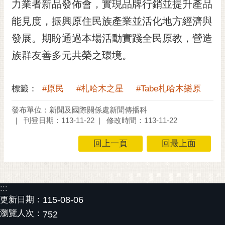
通
力業者新品發佈會，實現品牌行銷並提升產品
位
能見度，振興原住民族產業並活化地方經濟與
置
發展。期盼通過本場活動實踐全民原教，營造
族群友善多元共榮之環境。
標籤：
#原民
#札哈木之星
#Tabe札哈木樂原
發布單位：新聞及國際關係處新聞傳播科
刊登日期：113-11-22
修改時間：113-11-22
回上一頁
回最上面
:::
更新日期：
115-08-06
瀏覽人次：
752