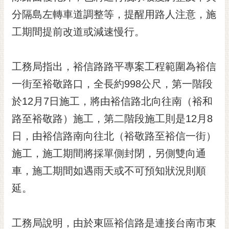
黃
分隔島左轉車道調整等，提醒用路人注意，施
偉
工期間提前改道或減速慢行。
哲
螢
工務局指出，裕信路路平專案工程範圍為裕信
光
花
一街至裕敬路口，全長約998公尺，第一階段
泉
於12月7日施工，將由裕信路北向往南（裕和
桐
路至裕敬路）施工，第二階段施工則是12月8
花
日，由裕信路南向往北（裕敬路至裕信一街）
祭
施工，施工期間將採單側封閉，另側雙向通
網
車，施工期間如遇雨天或不可預知狀況則順
站
導
延。
覽
訂
工務局說明，由於東區裕信路是連接台南市東
閱