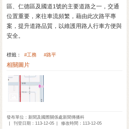
RSS
區、仁德區及國道1號的主要道路之一，交通
位置重要，來往車流頻繁，藉由此次路平專
訂
閱
案，提升道路品質，以維護用路人行車方便與
電
安全。
子
報
市
標籤：
#工務
#路平
民
相關圖片
信
箱
English
日
本
語
發布單位：新聞及國際關係處新聞傳播科
刊登日期：113-12-05
修改時間：113-12-05
隱