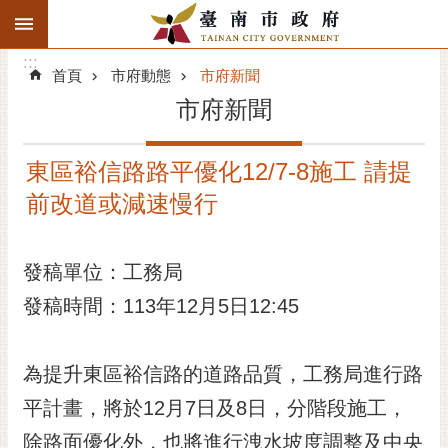
:::
搜
:::
跳到主要內容區塊
尋
:::
進
首頁
市府動態
市府新聞
階
市府新聞
搜
尋
東區裕信路路平優化12/7-8施工 請提
精彩府城
前改道或減速慢行
市府動態
發稿單位：工務局
市府團隊
發稿時間：113年12月5日12:45
主題服務
市政資訊
為提升東區裕信路的道路品質，工務局進行路
平計畫，將於12月7日及8日，分階段施工，
市民互動
除路面優化外，也將進行洩水坡度調整及中央