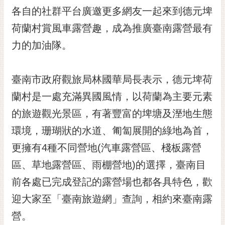
RSS
各自的社群平台廣邀更多網友一起來到德元埤
荷蘭村賞風車露營趣，成為推廣臺南露營最有
訂
閱
力的加油隊。
電
子
報
臺南市政府觀旅局林國華局長表示，德元埤荷
市
蘭村是一處充滿異國風情，以荷蘭為主要元素
民
的旅遊觀光景區，有著豐富的埤塘及溼地生態
信
環境，珊瑚狀的水道、匍匐展開的綠地為首，
箱
更擁有4種不同營地(汽車露營區、棧板露營
English
區、草地露營區、雨棚營地)的選擇，臺南目
日
本
前各處已完成登記的露營場也都各具特色，歡
語
迎大家至「臺南旅遊網」查詢，相約來臺南露
營。
隱