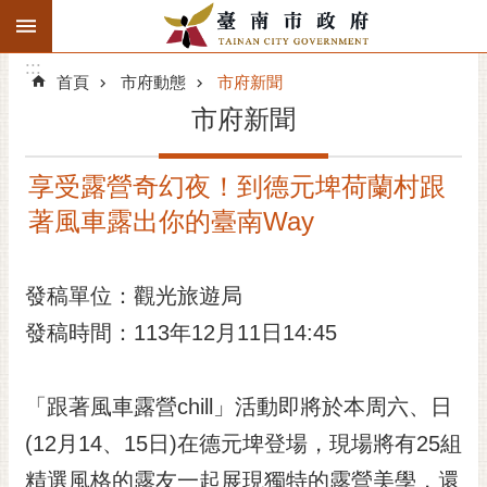
:::
搜
:::
跳到主要內容區塊
尋
:::
進
首頁
市府動態
市府新聞
階
市府新聞
搜
尋
享受露營奇幻夜！到德元埤荷蘭村跟
精彩府城
著風車露出你的臺南Way
市府動態
發稿單位：觀光旅遊局
市府團隊
發稿時間：113年12月11日14:45
主題服務
市政資訊
「跟著風車露營chill」活動即將於本周六、日
(12月14、15日)在德元埤登場，現場將有25組
市民互動
精選風格的露友一起展現獨特的露營美學，還