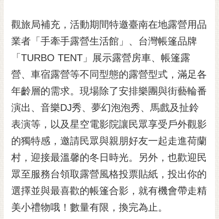
私
權
觀旅局補充，活動期間特邀臺南在地露營用品
及
安
業者「手牽手露營生活館」、台灣帳篷品牌
全
「TURBO TENT」展示露營房車、帳篷露
政
策
營、車宿露營等不同型態的露營型式，滿足各
網
年齡層的需求。現場除了安排樂團與街藝輪番
站
演出、音樂DJ秀、夢幻泡泡秀、馬戲及扯鈴
資
料
表演等，以及星空電影院讓民眾享受戶外觀影
開
的獨特感，邀請民眾與親朋好友一起走進荷蘭
放
宣
村，迎接最溫馨的冬日時光。另外，也歡迎民
告
眾至服務台領取露營風格投票貼紙，投出你的
市
選擇並與最喜歡的帳篷合影，就有機會帶走精
府
美小禮物哦！數量有限，換完為止。
交