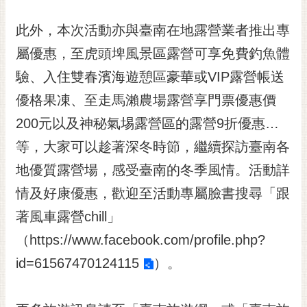
通
位
此外，本次活動亦與臺南在地露營業者推出專
置
屬優惠，至虎頭埤風景區露營可享免費釣魚體
驗、入住雙春濱海遊憩區豪華或VIP露營帳送
優格果凍、至走馬瀨農場露營享門票優惠價
200元以及神秘氣埸露營區的露營9折優惠…
等，大家可以趁著深冬時節，繼續探訪臺南各
地優質露營場，感受臺南的冬季風情。活動詳
情及好康優惠，歡迎至活動專屬臉書搜尋「跟
著風車露營chill」
（
https://www.facebook.com/profile.php?
id=61567470124115
）。