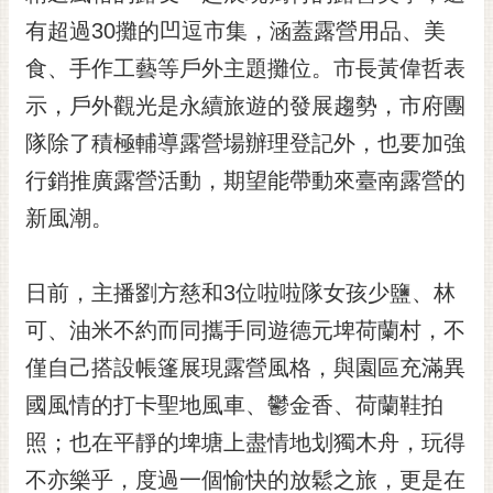
黃
有超過30攤的凹逗市集，涵蓋露營用品、美
偉
食、手作工藝等戶外主題攤位。市長黃偉哲表
哲
示，戶外觀光是永續旅遊的發展趨勢，市府團
螢
隊除了積極輔導露營場辦理登記外，也要加強
光
花
行銷推廣露營活動，期望能帶動來臺南露營的
泉
新風潮。
桐
花
日前，主播劉方慈和3位啦啦隊女孩少鹽、林
祭
可、油米不約而同攜手同遊德元埤荷蘭村，不
網
僅自己搭設帳篷展現露營風格，與園區充滿異
站
導
國風情的打卡聖地風車、鬱金香、荷蘭鞋拍
覽
照；也在平靜的埤塘上盡情地划獨木舟，玩得
訂
不亦樂乎，度過一個愉快的放鬆之旅，更是在
閱