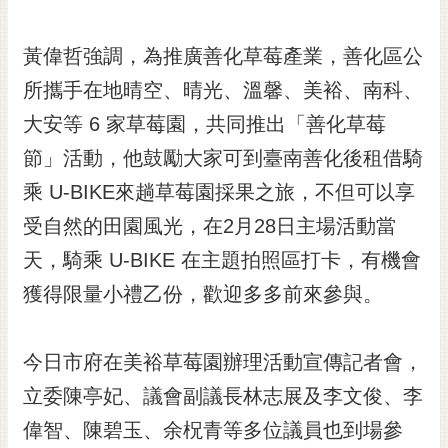
RSS
黃偉哲強調，為推廣善化草莓產業，善化區公
訂
閱
所攜手在地晴空、晴光、溫馨、美裕、南科、
電
大安等 6 家草莓園，共同推出「善化草莓
子
報
節」活動，他鼓勵大家可到臺南善化後租借騎
市
乘 U-BIKE來趟草莓園採果之旅，不但可以享
民
受自然的田園風光，在2月28日主場活動當
信
天，騎乘 U-BIKE 在主題拍照區打卡，有機會
箱
獲得限量小禮乙份，歡迎多多前來參與。
English
日
本
今日市府在美裕草莓園辦理活動宣傳記者會，
語
立委陳亭妃、議會副議長林志展及李文俊、李
偉智、陳碧玉、余柷青等多位議員也到場參
隱