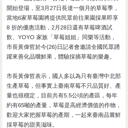
黃
開始登場，至3月27日長達一個月的草莓季，
偉
當地6家草莓園將提供民眾前往果園採果即享
哲
8 折的優惠活動，2月28日還有草莓啤酒試
螢
飲、YOYO 家族「草莓姐姐」同樂等活動，
光
花
市長黃偉哲於今(26)日記者會邀請全國民眾踴
泉
躍來善化品嚐鮮果，體驗採摘草莓的樂趣。
桐
花
市長黃偉哲表示，國人多以為只有臺灣中北部
祭
生產草莓，但事實上臺南草莓不只品質好、產
網
量也很穩定，目前共有5.5公頃的產區，每年
站
導
約有65噸的產量，草莓是高經濟價值的作物，
覽
歡迎大家把握草莓的產期，一起來臺南品嘗鮮
訂
採草莓的甜美滋味。
閱