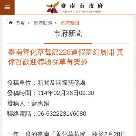
:::
搜
:::
跳到主要內容區塊
尋
:::
進
首頁
市府動態
市府新聞
階
市府新聞
搜
尋
臺南善化草莓節228連假夢幻展開 黃
精彩府城
偉哲歡迎體驗採草莓樂趣
市府動態
發稿單位：新聞及國際關係處
市府團隊
發稿時間：114年02月26日09:30
主題服務
發稿人：藍惠娟
市政資訊
聯絡電話：06-6322231#6080
市民互動
一年一度的臺南「善化草莓節」將於2月28日