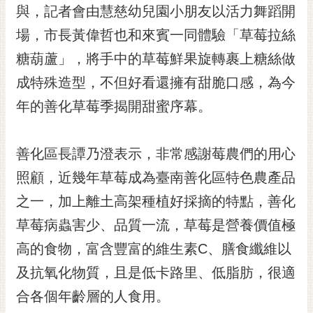
私
與，記者會由慧慈幼兒園小朋友以活力舞蹈開
權
場，市長黃偉哲也和來賓一同體驗「草莓拉絲
及
安
糖葫蘆」，將手中的草莓鮮果旋轉裹上糖絲做
全
成特殊造型，不但好看還擁有甜脆口感，為今
政
策
年的善化草莓季揭開甜蜜序幕。
網
站
善化區長譚乃澄表示，非常感謝莓農們的用心
資
料
照顧，近幾年草莓成為臺南善化區特色農產品
開
之一，加上離土高架種植好採摘的特點，善化
放
宣
草莓病蟲害少、品質一流，草莓是營養價值極
告
高的食物，富含豐富的維生素C、膳食纖維以
市
及抗氧化物質，且是低卡路里、低脂肪，很適
府
合各個年齡層的人食用。
交