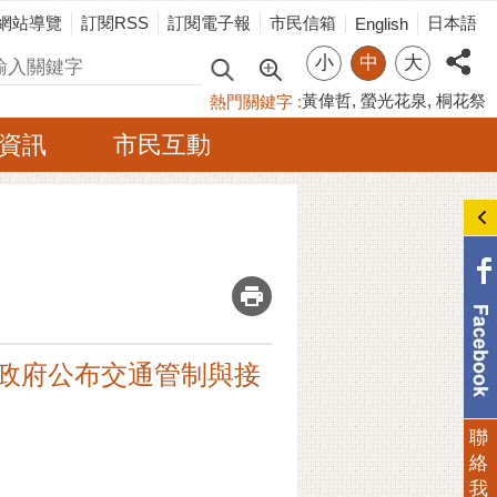
網站導覽
訂閱RSS
訂閱電子報
市民信箱
日本語
English
小
中
大
尋
黃偉哲
螢光花泉
桐花祭
熱門關鍵字
資訊
市民互動
_
市政府公布交通管制與接
聯
絡
我