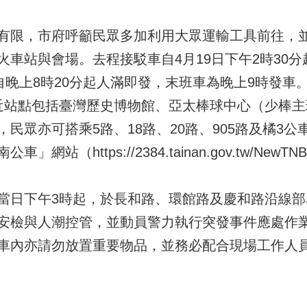
有限，市府呼籲民眾多加利用大眾運輸工具前往，
車站與會場。去程接駁車自4月19日下午2時30分
自晚上8時20分起人滿即發，末班車為晚上9時發
，鄰近站點包括臺灣歷史博物館、亞太棒球中心（少棒
民眾亦可搭乘5路、18路、20路、905路及橘3
（https://2384.tainan.gov.tw/NewTN
當日下午3時起，於長和路、環館路及慶和路沿線
安檢與人潮控管，並動員警力執行突發事件應處作
車內亦請勿放置重要物品，並務必配合現場工作人