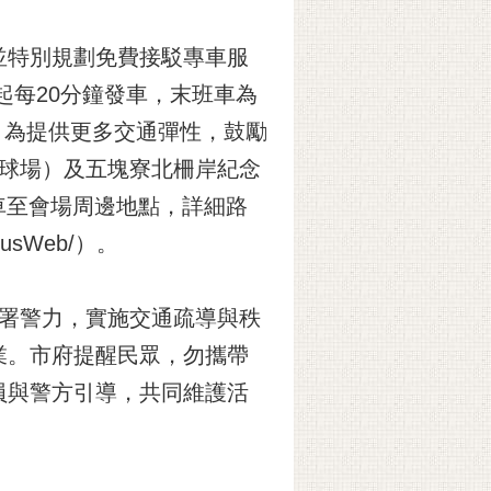
並特別規劃免費接駁專車服
起每20分鐘發車，末班車為
車。為提供更多交通彈性，鼓勵
主球場）及五塊寮北柵岸紀念
公車至會場周邊地點，詳細路
BusWeb/）。
部署警力，實施交通疏導與秩
業。市府提醒民眾，勿攜帶
員與警方引導，共同維護活