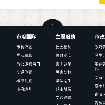
關閉
市府團隊
主題服務
市政
市長專區
社會福利
政府
局處組織
警政治安
區里
洽公服務窗口
勞工就業
消費
料
交通位置
災害防救
文宣
樓層配置
環保衛生
臺南
市府識別
城市發展
市政
交通運輸
資料