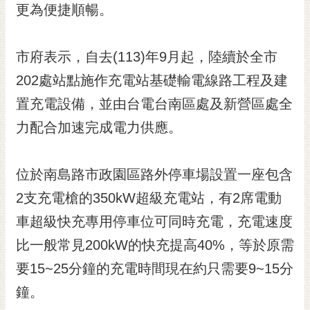
私
更為便捷順暢。
權
及
安
市府表示，自去(113)年9月起，陸續於全市
全
202處站點施作充電站基礎輸電線路工程及建
政
策
置充電設備，並由台電台南區處及新營區處全
網
力配合加速完成電力供應。
站
資
位於南島路市政園區路外停車場設置一座包含
料
開
2支充電槍的350kW超級充電站，有2席電動
放
車超級快充專用停車位可同時充電，充電速度
宣
告
比一般常見200kW的快充提高40%，等於原需
市
要15~25分鐘的充電時間現在約只需要9~15分
府
鐘。
交