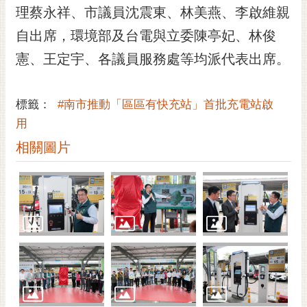
理蔡永祥、市議員沈震東、林美燕、李啟維親
自出席，環境部及台電與立委陳亭妃、林俊
憲、王定宇、各議員服務處等均派代表出席。
標籤：
#南市推動「區區有快充站」首批充電站啟
用
相關圖片