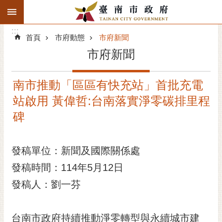
:::
搜
:::
跳到主要內容區塊
尋
:::
進
首頁
市府動態
市府新聞
階
市府新聞
搜
尋
南市推動「區區有快充站」首批充電
精彩府城
站啟用 黃偉哲:台南落實淨零碳排里程
市府動態
碑
市府團隊
發稿單位：新聞及國際關係處
主題服務
發稿時間：114年5月12日
發稿人：劉一芬
市政資訊
市民互動
台南市政府持續推動淨零轉型與永續城市建