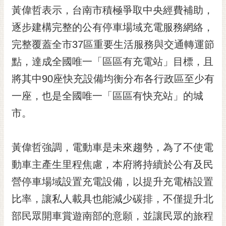
黃偉哲表示，台南市積極爭取中央經費補助，
RSS
逐步建構完整的公有停車場域充電服務網絡，
訂
閱
完整覆蓋全市37區重要生活服務與交通轉運節
電
點，達成全國唯一「區區有充電站」目標，且
子
報
將其中90座快充設備均衡分布各行政區至少有
一座，也是全國唯一「區區有快充站」的城
市
民
市。
信
箱
黃偉哲強調，電動車是未來趨勢，為了不使電
English
動車主產生里程焦慮，本府將持續於公有及民
日
營停車場域設置充電設備，以提升充電樁設置
本
語
比率，讓私人載具也能減少碳排，不僅提升北
部民眾開車賞遊南部的意願，並讓民眾的旅程
隱