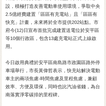
設，積極打造友善電動車使用環境，爭取中央
黃
偉
2.5億經費建置「區區有充電站」且「區區有
哲
快充」計畫，未來將於全市提供202站點。市
螢
府今(12)日宣布首批完成建置送電位於安平區
光
花
等10個行政區，包含13處充電站正式上線啟
泉
用。
桐
花
今日啟用典禮於安平區南島路市政園區路外停
祭
車場舉行，市長黃偉哲表示，快充站解決電動
網
車主的兩項焦慮-時間焦慮及里程焦慮，兼顧
站
導
效率、方便及環保，同時也比汽油省錢，為台
覽
南落實淨零碳排的里程碑。
訂
閱