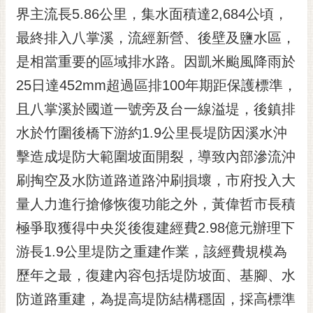
界主流長5.86公里，集水面積達2,684公頃，
RSS
最終排入八掌溪，流經新營、後壁及鹽水區，
訂
閱
是相當重要的區域排水路。因凱米颱風降雨於
電
25日達452mm超過區排100年期距保護標準，
子
報
且八掌溪於國道一號旁及台一線溢堤，後鎮排
水於竹圍後橋下游約1.9公里長堤防因溪水沖
市
民
擊造成堤防大範圍坡面開裂，導致內部滲流沖
信
刷掏空及水防道路道路沖刷損壞，市府投入大
箱
量人力進行搶修恢復功能之外，黃偉哲市長積
English
極爭取獲得中央災後復建經費2.98億元辦理下
日
游長1.9公里堤防之重建作業，該經費規模為
本
語
歷年之最，復建內容包括堤防坡面、基腳、水
防道路重建，為提高堤防結構穩固，採高標準
隱