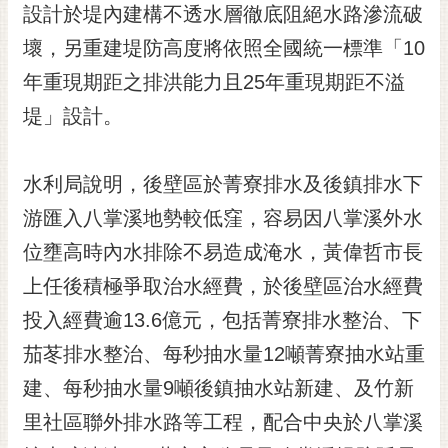
私
設計於堤內建構不透水層徹底阻絕水路滲流破
權
壞，另重建堤防高度將依照全國統一標準「10
及
安
年重現期距之排洪能力且25年重現期距不溢
全
堤」設計。
政
策
網
水利局說明，後壁區於菁寮排水及後鎮排水下
站
游匯入八掌溪地勢較低窪，容易因八掌溪外水
資
位壅高時內水排除不易造成淹水，黃偉哲市長
料
開
上任後積極爭取治水經費，於後壁區治水經費
放
投入經費逾13.6億元，包括菁寮排水整治、下
宣
告
茄苳排水整治、每秒抽水量12噸菁寮抽水站重
市
建、每秒抽水量9噸後鎮抽水站新建、及竹新
府
里社區聯外排水路等工程，配合中央於八掌溪
交