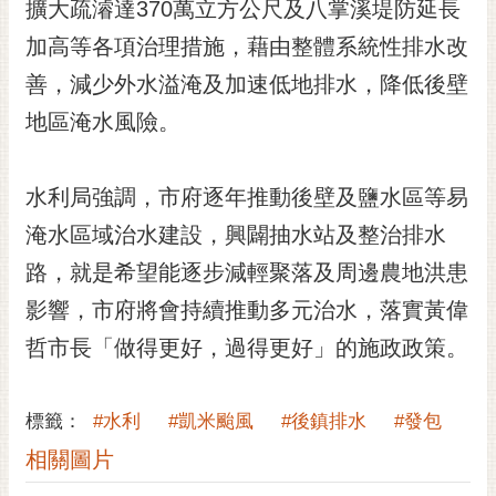
通
擴大疏濬達370萬立方公尺及八掌溪堤防延長
位
加高等各項治理措施，藉由整體系統性排水改
置
善，減少外水溢淹及加速低地排水，降低後壁
地區淹水風險。
水利局強調，市府逐年推動後壁及鹽水區等易
淹水區域治水建設，興闢抽水站及整治排水
路，就是希望能逐步減輕聚落及周邊農地洪患
影響，市府將會持續推動多元治水，落實黃偉
哲市長「做得更好，過得更好」的施政政策。
標籤：
#水利
#凱米颱風
#後鎮排水
#發包
相關圖片