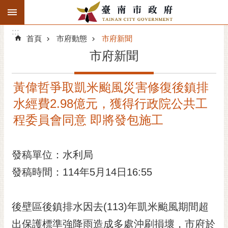
:::
搜
:::
跳到主要內容區塊
尋
:::
進
首頁
市府動態
市府新聞
階
市府新聞
搜
尋
黃偉哲爭取凱米颱風災害修復後鎮排
精彩府城
水經費2.98億元，獲得行政院公共工
市府動態
程委員會同意 即將發包施工
市府團隊
發稿單位：水利局
主題服務
發稿時間：114年5月14日16:55
市政資訊
後壁區後鎮排水因去(113)年凱米颱風期間超
市民互動
出保護標準強降雨造成多處沖刷損壞，市府於