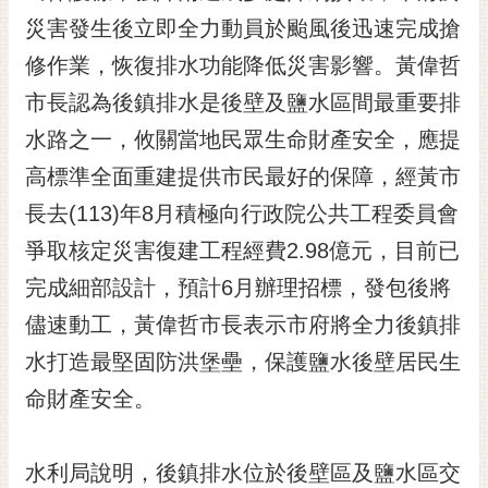
災害發生後立即全力動員於颱風後迅速完成搶
黃
偉
修作業，恢復排水功能降低災害影響。黃偉哲
哲
市長認為後鎮排水是後壁及鹽水區間最重要排
螢
水路之一，攸關當地民眾生命財產安全，應提
光
花
高標準全面重建提供市民最好的保障，經黃市
泉
長去(113)年8月積極向行政院公共工程委員會
桐
爭取核定災害復建工程經費2.98億元，目前已
花
完成細部設計，預計6月辦理招標，發包後將
祭
儘速動工，黃偉哲市長表示市府將全力後鎮排
網
水打造最堅固防洪堡壘，保護鹽水後壁居民生
站
導
命財產安全。
覽
訂
水利局說明，後鎮排水位於後壁區及鹽水區交
閱