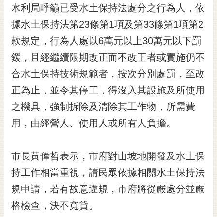
私
水利局呼籲已受水土保持法處分之行為人，依
權
據水土保持法第23條第1項及第33條第1項第2
及
安
款規定，行為人處以6萬元以上30萬元以下罰
全
鍰，且經繼續限期改正而不改正者或實施仍不
政
策
合水土保持技術規範者，按次分別處罰，至改
網
正為止，並令其停工，得沒入其設施及所使用
站
之機具，強制拆除及清除其工作物，所需費
資
料
用，由經營人、使用人或所有人負擔。
開
放
宣
市長黃偉哲表示，市府對山坡地開發及水土保
告
持工作相當重視，請民眾依據相關水土保持法
市
規申請，若有故意違規，市府將從嚴處分並嚴
府
格檢查，決不寬貸。
交