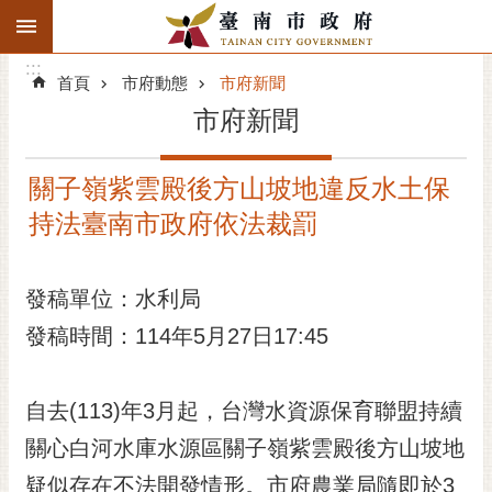
:::
搜
:::
跳到主要內容區塊
尋
:::
進
首頁
市府動態
市府新聞
階
市府新聞
搜
尋
關子嶺紫雲殿後方山坡地違反水土保
精彩府城
持法臺南市政府依法裁罰
市府動態
發稿單位：水利局
市府團隊
發稿時間：114年5月27日17:45
主題服務
市政資訊
自去(113)年3月起，台灣水資源保育聯盟持續
關心白河水庫水源區關子嶺紫雲殿後方山坡地
市民互動
疑似存在不法開發情形。市府農業局隨即於3