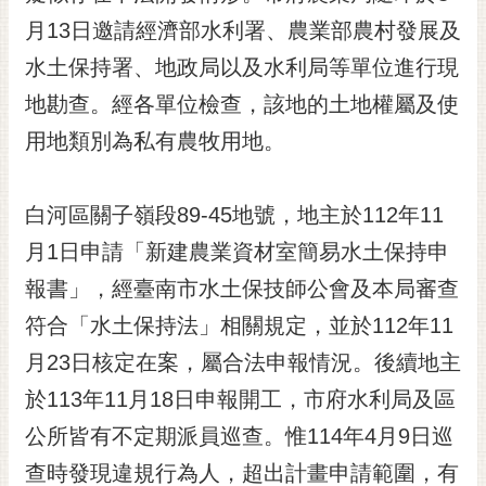
黃
月13日邀請經濟部水利署、農業部農村發展及
偉
水土保持署、地政局以及水利局等單位進行現
哲
地勘查。經各單位檢查，該地的土地權屬及使
螢
用地類別為私有農牧用地。
光
花
泉
白河區關子嶺段89-45地號，地主於112年11
桐
月1日申請「新建農業資材室簡易水土保持申
花
報書」，經臺南市水土保技師公會及本局審查
祭
符合「水土保持法」相關規定，並於112年11
網
月23日核定在案，屬合法申報情況。後續地主
站
導
於113年11月18日申報開工，市府水利局及區
覽
公所皆有不定期派員巡查。惟114年4月9日巡
訂
查時發現違規行為人，超出計畫申請範圍，有
閱