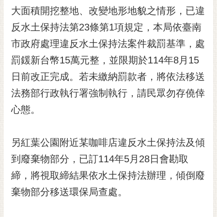
RSS
大面積開挖整地、改變地形地貌之情形，已違
反水土保持法第23條第1項規定，本局依臺南
訂
閱
市政府處理違反水土保持法案件裁罰基準，處
電
罰鍰新台幣15萬元整，並限期於114年8月15
子
報
日前改正完成。若未繳納罰款者，將依法移送
市
法務部行政執行署強制執行，請民眾勿存僥倖
民
心態。
信
箱
另紅葉公園附近某咖啡店違反水土保持法及傾
English
到廢棄物部分，已訂114年5月28日會勘取
日
本
締，將視取締結果依水土保持法辦理，傾倒廢
語
棄物部分移送環保局查處。
隱